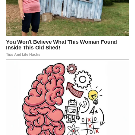
Prema njegovim rečima, njegov otac je obećao jevrejskom
prijatelju, zubaru Adolfu, da će svom sinu nazvati njegovo ime
ako ga ikada bude imao, i održao je reč.
Dok je podijelila svoju priču, otkrila je da je porijeklo njenog
imena zapravo prilično nekomplicirano. Brena, zadivljujući
muzičar čije je ime Fahreta Jahić, postala je istaknuta u
muzičkoj industriji na Balkanu. Njeno ime, Fahreta, je turskog
porijekla i može se prevesti kao “pohvala” ili “nagrada”.
Ispričala je kako je naišla na značenje svog imena od turskog
trgovca koji je prodao svoju robu u Brčkom prije nego što je to
bilo dozvoljeno. Brena smatra da njeno ime na pravi način
odražava njen karakter. Silvana Armenulić, koja je u
međuvremenu preminula, stekla je legendarni status pod
svojim umjetničkim imenom. Međutim, njeno rođeno ime je