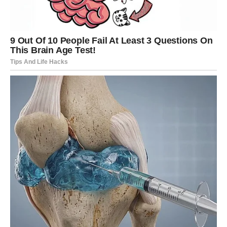
Zilha Barjaktarević.
Kada se Bekij Bekić prvi put pojavio u muzičkoj industriji
tokom 1980-ih, njegovo pravo ime je bilo Behlulj Behlulji – ime
koje je malo ko mogao pravilno izgovoriti. Bekić je ispričao
kako je to shvatio u razgovoru sa Draganom Aleksandrićem.
Zanimljivo je da Behluljevo ime nosi fascinantno značenje: “lulj”
se prevodi kao “cvijet”, a “beh” znači “proljeće”.