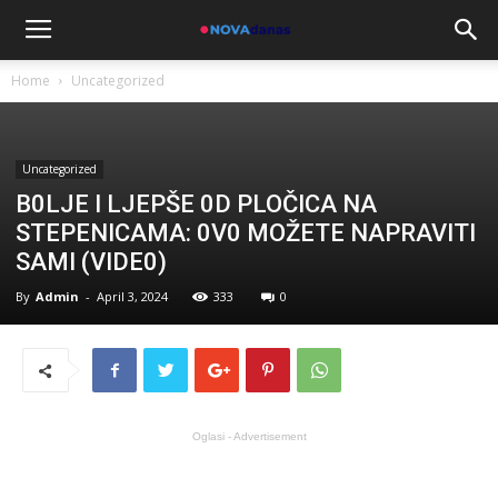
Home
Uncategorized
Uncategorized
B0LJE I LJEPŠE 0D PLOČICA NA
STEPENICAMA: 0V0 MOŽETE NAPRAVITI
SAMI (VIDE0)
By
Admin
-
April 3, 2024
333
0
Oglasi - Advertisement