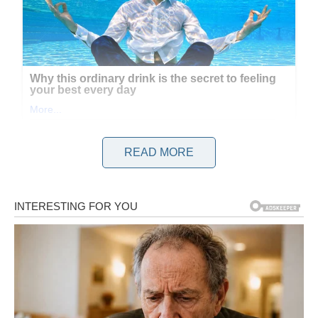
READ MORE
Lola i Mila već su duže vrijeme svjesne da s pjevačem i
njegovom suprugom ne dijele biološku vezu. Unatoč tome, oni
doživljavaju dubok osjećaj privrženosti koji djeca često
osjećaju prema svojim biološkim roditeljima. Ova veza je
ukorijenjena u nepokolebljivoj ljubavi koja je neusporediva s
bilo čim drugim.