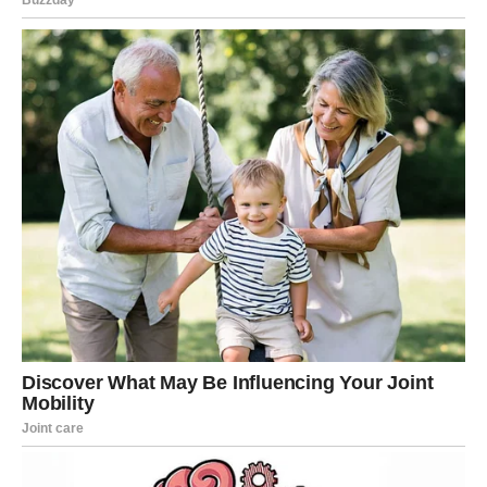
provode svoje vrijeme.
Kroz kratki video uspio je razveseliti mnoštvo pratitelja
pokušavajući oponašati stariju dragu, upuštajući se u komičan
skok i dižući noge u zrak. Unatoč neuspješnom pokušaju,
posrnuo je i pao kao svijeća, što je izazvalo gromoglasan
smijeh njegove supruge koja je ovjekovječila trenutak, ali i
njegovih kolega i brojnih obožavatelja. Neosporno je da je
Sergej utjelovljenje izuzetnog oca, kakvog bi svaka kćer mogla
samo sanjati.