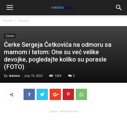
Home
Danas
Danas
Ćerke Sergeja Ćetkovića na odmoru sa
mamom i tatom: One su već velike
devojke, pogledajte koliko su porasle
(FOTO)
By
Admin
-
July 19, 2023
1284
0
Oglasi - Advertisement