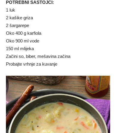
POTREBNI SASTOJCI:
1 luk
2 kašike griza
2 šargarepe
Oko 400 g karfiola
Oko 900 ml vode
150 ml mlijeka
Začini so, biber, mešavina začina
Probajte vrhnje za kuvanje