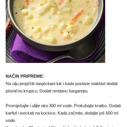
NAČIN PRIPREME:
Na ulju propržiti nasjeckani luk i kada postane staklast dodati
pšeničnu krupicu. Dodati rendanu šargarepu.
Promiješajte i ulijte oko 300 ml vode. Prokuhajte kratko. Dodati
karfiol i iseckati na kockice. Kada začinite, dodajte još 600 ml
vode.