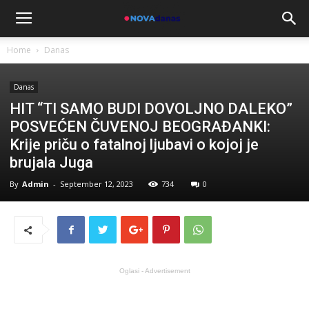
Home
Danas
Danas
HIT “TI SAMO BUDI DOVOLJNO DALEKO”
POSVEĆEN ČUVENOJ BEOGRAĐANKI:
Krije priču o fatalnoj ljubavi o kojoj je
brujala Juga
By
Admin
-
September 12, 2023
734
0
Oglasi - Advertisement