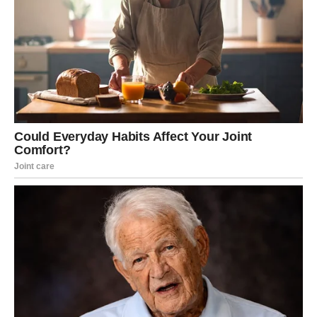
“Lokice” pod vodstvom Lokice Stefanović održala je 120
koncerata. Njihova golema popularnost privukla je velik broj
sljedbenika, a mnogi su ih jedva čekali upoznati. “Lokice” su
bile poznate i po tome što su pratile Zdravka Čolića na svim
njegovim koncertima.
Omiljeni dvojac Jelena i Goran bili su vrlo cijenjeni u Beogradu,
često nazivani “najromantičnijim parom”. Nakon toga, Jelena
je postala vokal rock grupe “Lutka”. Par je nerijetko jedno
drugom zapjevao dok se vozio na Goranovom motoru,
izazivajući pozornost mnogih diljem grada. Tinska je proživjela
razdoblje velikih previranja u svom životu. To je ilustrirano
Goranovom posvetom pjesme “Ti samo budi dovoljno daleko”,
jedne od njegovih najdražih pjesama, njoj, što ukazuje na
veličinu njihove ljubavi.