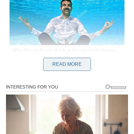
READ MORE
Goran Milošević je u svojim proslavljenim stihovima
ovjekovječio uglednu Beograđanku, ali i buntovnicu Jelenu
Tinsku. U to vrijeme smatrana je jednom od najopasnijih žena
u Jugoslaviji, a njezino umijeće u plesu, baletu i glumi nije
izbjeglo priznanja. U razdoblju od 60 dana plesna skupina