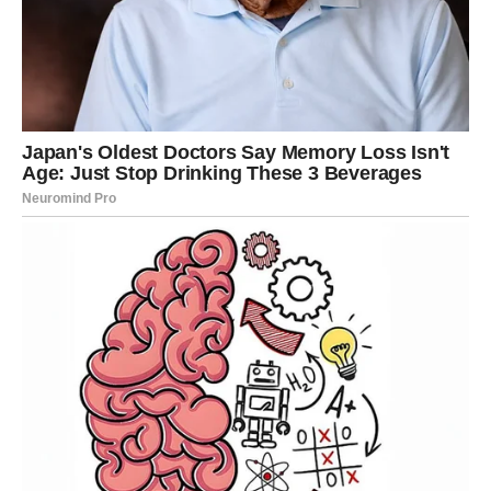
Njihova ljubavna priča koja se činila besprijekornom završila je
u kontroverzi kada je Jelena navodno otkrila Gorana u krevetu
s drugom ženom. Goran se branio da nije nevjeran. Objasnio
je da je žena bila stjuardesa i da je slučajno bila djevojka
njegovog prijatelja, koji je ujedno bio i direktor zračne luke, te je
samo ostala. Međutim, Jelena nije bila uvjerena i nije vjerovala
njegovom objašnjenju. Navodno mu je odmazdu tražila tako
što se upustila u ljubavnu vezu s njegovim bliskim
poznanikom, čija je djevojka okupirala Goranov krevet. Nakon
toga je s prijateljicom otišla u Novi Sad. Nakon razlaza s
Goranom upoznala je slikara Miću Uzelca. Unatoč početnim
namjerama osvete, odmah se udala za njega, ali se još prije
rastala od njega. Nakon razvoda ponovno se sastala s
Miloševićem, no njihova je veza bila kratkog vijeka.