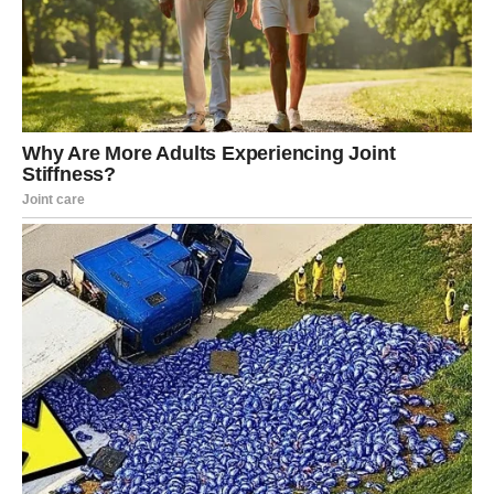
Kad god razmišljam o svojoj majci, osjećam se kao otkrivena
rana koja uporno odbija da zacijeli. Uprkos ovom bolu, naučila
sam da živim zajedno s njim. S druge strane, Duško je sebi
zadao da svaki trenutak mog postojanja učini nepodnošljivim.
Uvijek bi ukazivao na grešku na mojim načinima. Povremeni
odaziv javnosti koji dobijam je veliki izvor motivacije i otpora.
Zbog toga u svoj repertoar uvrštavam i pjesmu “Minuta”, gdje
izražavam zahvalnost onima koji su doprinijeli mojoj
izdržljivosti. JK je ustvrdila da su ova iskustva, između
ostalog, doprinijela njenoj otpornosti. Ovo je izjavila Karleuša u
intervjuu.