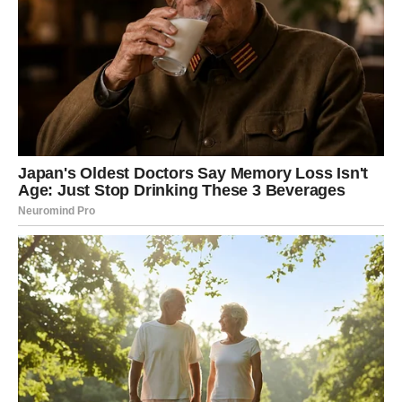
održava na vodi u Beogradu, JK je iskreno govorila o svojim
najdubljim mislima i osećanjima. Njena hrabrost i iskrenost
blistali su dok je razgovarala o svemu što joj je opterećivalo
um i srce. Nakon što ga je njegova supruga Jelena Karleuša
loše opisala tokom intervjua, na Instagramu je debitovao bivši
srpski fudbaler Duško Tošić.
Tošić se na društvenoj mreži predstavio citatom proslavljenog
autora Ive Andrića. Poznato je da se on jako rijetko oglašava
na Instagramu i ovaobjava je podigla veliku prašinu. Prema
izjavi bivšeg fudbalera, potvrđuje se da je osoba koja
pribegava omalovažavanju drugih da bi podigla sopstveni
položaj na kraju nezadovoljna.