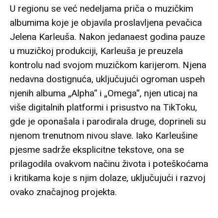
U regionu se već nedeljama priča o muzičkim
albumima koje je objavila proslavljena pevačica
Jelena Karleuša. Nakon jedanaest godina pauze
u muzičkoj produkciji, Karleuša je preuzela
kontrolu nad svojom muzičkom karijerom. Njena
nedavna dostignuća, uključujući ogroman uspeh
njenih albuma „Alpha“ i „Omega“, njen uticaj na
više digitalnih platformi i prisustvo na TikToku,
gde je oponašala i parodirala druge, doprineli su
njenom trenutnom nivou slave. Iako Karleušine
pjesme sadrže eksplicitne tekstove, ona se
prilagodila ovakvom načinu života i poteškoćama
i kritikama koje s njim dolaze, uključujući i razvoj
ovako značajnog projekta.