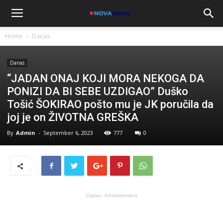
Home
Danas
Danas
“JADAN ONAJ KOJI MORA NEKOGA DA
PONIZI DA BI SEBE UZDIGAO” Duško
Tošić ŠOKIRAO pošto mu je JK poručila da
joj je on ŽIVOTNA GREŠKA
By
Admin
-
September 6, 2023
777
0
Oglasi - Advertisement