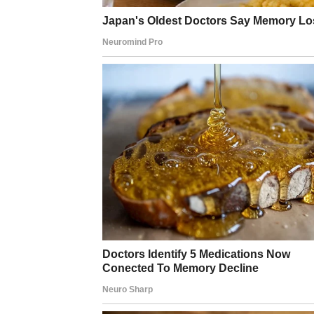
da više ne raspravljam o tome i umjesto toga ć
može ponuditi. Mira je ovom rečenicom stavila 