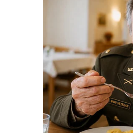
ostaju netaknuta. Oklevam da prvi odgovorim na
nas više nema nikakvog značaja. Moj problem n
druženja. Kao ilustraciju, pokušajte da prepolov
zadatak. Slično tome, niko od nas se ne može vra
Koncept da je život igra sudbine je pojam koji 
viđene kako se grle na zajedničkoj lokaciji, što 
kružila je svijetom za samo nekoliko sekundi.
Pevačica Mira Škorić smatra da je spor između
pružanje jer jednostavno ne postoji. Koren prob
razmišljanja i suštinski smo različiti. Iako smo 
prirodan tok života. Iako priznajem da je situacij
Mira Škorić je jasno stavila do znanja da je C
sebi. Škorić je takođe istakla da je o Ceci u proš
nema veze sa traženjem pomirenja. Ne postoji