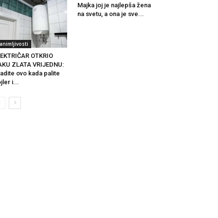
Majka joj je najlepša žena
na svetu, a ona je sve...
animljivosti
LEKTRIČAR OTKRIO
AKU ZLATA VRIJEDNU:
adite ovo kada palite
jler i...