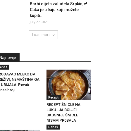
Barbi dijeta zaludela Srpkinje!
Caka je u čaju koji možete
kupiti...
July 27, 2023
Load more
Najnovije
anas
RODAVAO MLEKO DA
REŽIVI, NEMAŠTINA GA
 UBIJALA: Pevač
nas broji...
Recepti
RECEPT ŠNICLE NA
LUKU…JA BOLJE I
UKUSNIJE ŠNICLE
NISAM PR0BALA
Danas