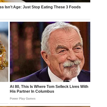
utim. Iskreno se nadam da će pronaći svu sreću koju svijet
tačku na ovu raspravu.