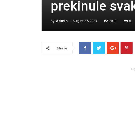
prekinule sva
By
Admin
-
August 27, 2023
2019
0
Share
Og