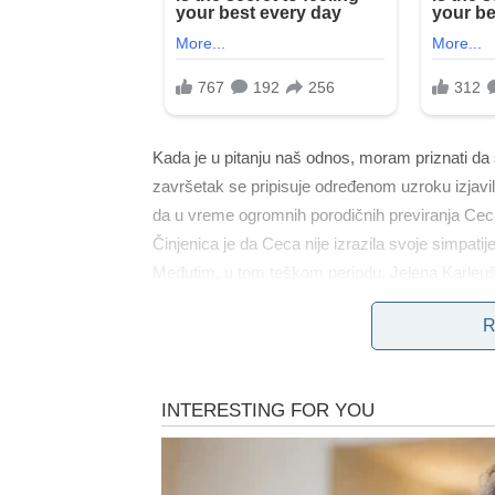
Kada je u pitanju naš odnos, moram priznati da
završetak se pripisuje određenom uzroku izjavil
da u vreme ogromnih porodičnih previranja Ceca 
Činjenica je da Ceca nije izrazila svoje simpati
Međutim, u tom teškom periodu, Jelena Karleuša
Zorice Brunclik. Nasuprot tome, Ceca nije izra
R
odgovornost za svoje postupke. Svako ima svoje 
potvrdila.
Uobičajeno se primjećuje da se brakovi raspadaj