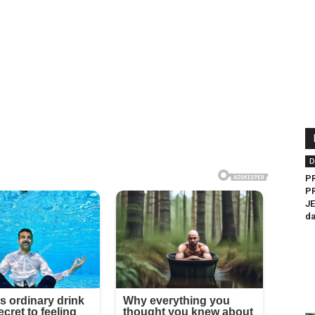
D
P
P
JE
da