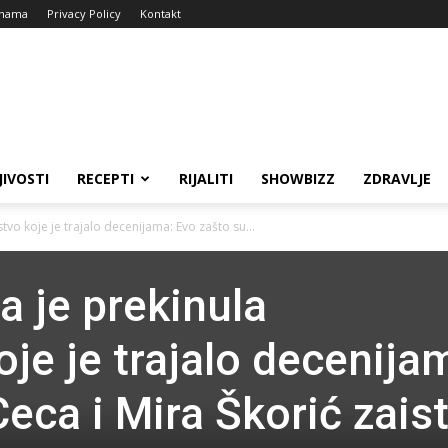
nama
Privacy Policy
Kontakt
JIVOSTI
RECEPTI
RIJALITI
SHOWBIZZ
ZDRAVLJE
stvo koje je trajalo decenijama: Evo zašto su...
a je prekinula
koje je trajalo decenija
eca i Mira Škorić zais