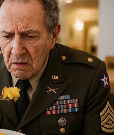
 ovu izjavu. Činjenica da se ovaj razgovor vodi između
ije s njom, jednostavno nam nedostaje komunikacija i
ite jabuku i pokušajte da je ponovo sastavite. To je nemoguć
titi na ono što smo prije bili.
je široko prihvaćen. Nedavno su Ceca i Dragana Mirković
je izazvalo globalnu pažnju. Fotografija dvojice umjetnika
 nje i Cece Ražnatović nepremostiv. Nema razloga za
lema je bio prekid komunikacije. Imamo različite načine
nekada bili ujedinjeni, nema potrebe da jadikujemo jer je to
a intrigantna, važno je ne napraviti planinu od krtičnjaka.
eca nesumnjivo velika umetnica i prava zvezda sama po
losti imala pozitivan stav i istakla da njena trenutna izjava
 mogućnost pomirenja između Cece i mene. Odlučila sam