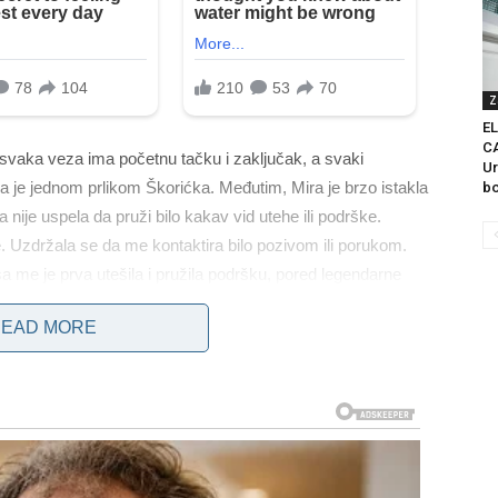
Z
E
C
 svaka veza ima početnu tačku i zaključak, a svaki
Ur
a je jednom prlikom Škorićka. Međutim, Mira je brzo istakla
bo
nije uspela da pruži bilo kakav vid utehe ili podrške.
je. Uzdržala se da me kontaktira bilo pozivom ili porukom.
 me je prva utešila i pružila podršku, pored legendarne
zila saučešće. Nije mi namjera da bilo koga pozivam na
EAD MORE
obrazloženje. Ipak, istina je da me nije pozvala – kako je
u nakon četiri decenije, dok dugogodišnja prijateljstva