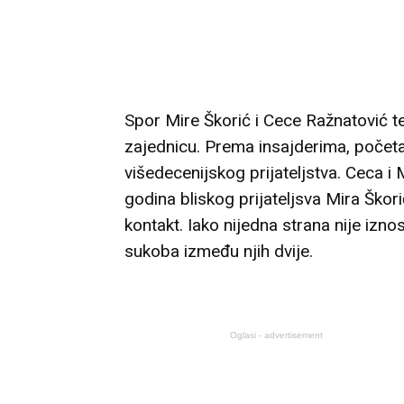
Spor Mire Škorić i Cece Ražnatović te
zajednicu. Prema insajderima, početa
višedecenijskog prijateljstva. Ceca i 
godina bliskog prijateljsva Mira Škor
kontakt. Iako nijedna strana nije iznos
sukoba između njih dvije.
Oglasi - advertisement