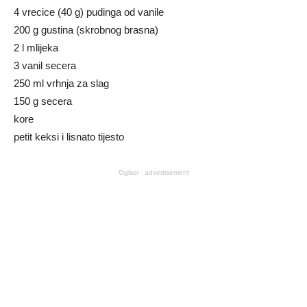
4 vrecice (40 g) pudinga od vanile
200 g gustina (skrobnog brasna)
2 l mlijeka
3 vanil secera
250 ml vrhnja za slag
150 g secera
kore
petit keksi i lisnato tijesto
Oglasi - advertisement