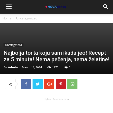
Home
Uncategorized
Uncategorized
Najbolja torta koju sam ikada jeo! Recept
za 5 minuta! Nema pečenja, nema želatine!
By
Admin
-
March 16, 2024
1970
0
Oglasi - Advertisement