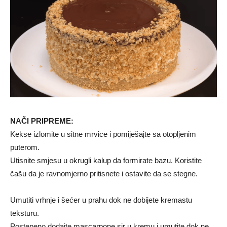
NAČI PRIPREME:
Kekse izlomite u sitne mrvice i pomiješajte sa otopljenim
puterom.
Utisnite smjesu u okrugli kalup da formirate bazu. Koristite
čašu da je ravnomjerno pritisnete i ostavite da se stegne.
Umutiti vrhnje i šećer u prahu dok ne dobijete kremastu
teksturu.
Postepeno dodajte mascarpone sir u kremu i umutite dok ne