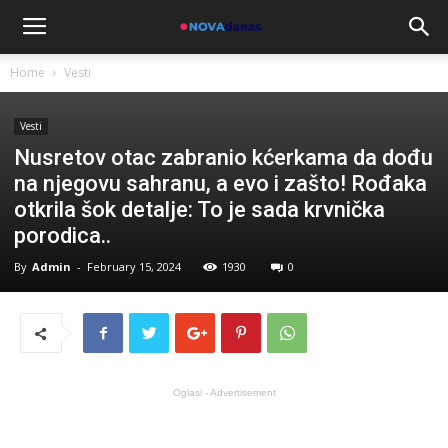
Home
Vesti
Vesti
Nusretov otac zabranio kćerkama da dođu
na njegovu sahranu, a evo i zašto! Rođaka
otkrila šok detalje: To je sada krvnička
porodica..
By
Admin
-
February 15, 2024
1930
0
Oglasi - Advertisement