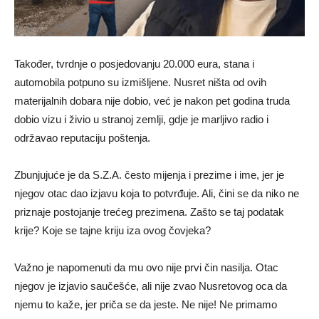
Također, tvrdnje o posjedovanju 20.000 eura, stana i
automobila potpuno su izmišljene. Nusret ništa od ovih
materijalnih dobara nije dobio, već je nakon pet godina truda
dobio vizu i živio u stranoj zemlji, gdje je marljivo radio i
održavao reputaciju poštenja.
Zbunjujuće je da S.Z.A. često mijenja i prezime i ime, jer je
njegov otac dao izjavu koja to potvrđuje. Ali, čini se da niko ne
priznaje postojanje trećeg prezimena. Zašto se taj podatak
krije? Koje se tajne kriju iza ovog čovjeka?
Važno je napomenuti da mu ovo nije prvi čin nasilja. Otac
njegov je izjavio saučešće, ali nije zvao Nusretovog oca da
njemu to kaže, jer priča se da jeste. Ne nije! Ne primamo