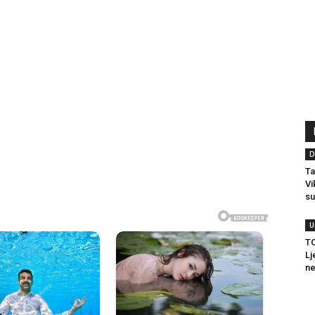
D
Ta
Vi
su
U
T
Lj
ne