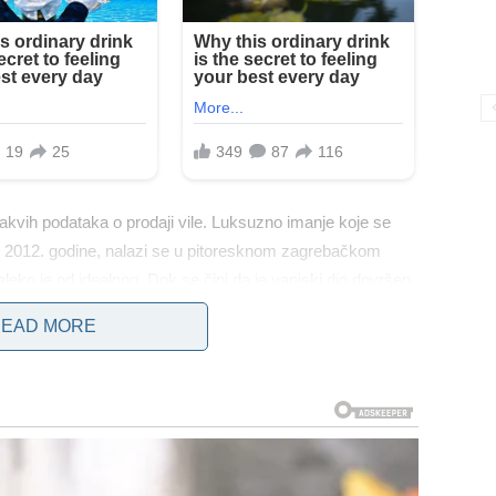
kakvih podataka o prodaji vile. Luksuzno imanje koje se
je 2012. godine, nalazi se u pitoresknom zagrebačkom
aleko je od idealnog. Dok se čini da je vanjski dio dovršen,
nosti bez nadzora.
EAD MORE
jem, uključujući travu koja nije podrezana. Okućnica je
ane vile nalazi se bazen koji ostaje napunjen vodom, unatoč
e kuće, interijer tek treba biti dovršen.