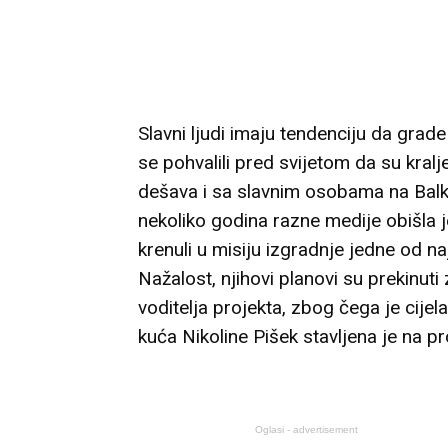
Slavni ljudi imaju tendenciju da grad
se pohvalili pred svijetom da su kral
dešava i sa slavnim osobama na Balka
nekoliko godina razne medije obišla je
krenuli u misiju izgradnje jedne od na
Nažalost, njihovi planovi su prekinuti
voditelja projekta, zbog čega je cijel
kuća Nikoline Pišek stavljena je na p
Oglasi - advertisement