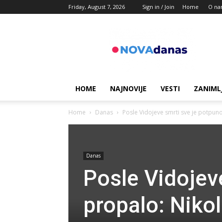
Friday, August 7, 2026
Sign in / Join
Home
O na
Novadanas
HOME
NAJNOVIJE
VESTI
ZANIML
Home
Danas
Posle Vidojeve smrti sve je potpuno 
Danas
Posle Vidojev
propalo: Nikol