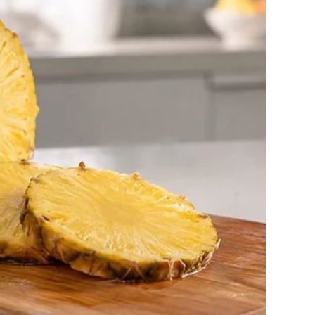
ni dnevni boravak, kuhinja s direktnim izlazom na bazen, tri
e Nikolina Pišek u sudskom sporu sa svekrom Mišom oko
njihova suspenzija iz poslova i prodaje nastala upravo