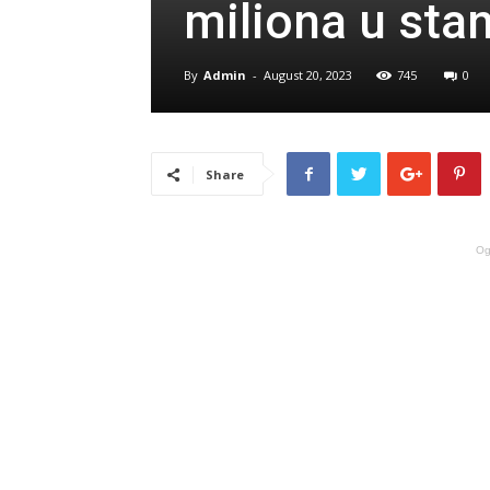
miliona u sta
By
Admin
-
August 20, 2023
745
0
Share
Og