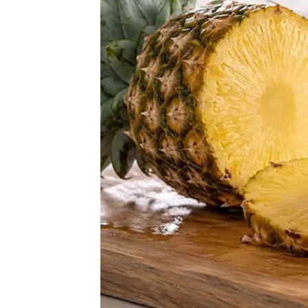
Vila se sastoji od ukupno pet prostorija: prostra
spavaće sobe i prostor za osoblje. Trenutno j
suprugove imovine, što otvara mogućnost da je 
zbog ovog spora.