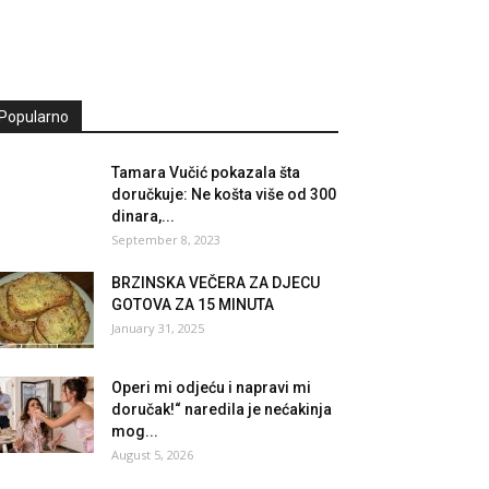
Popularno
Tamara Vučić pokazala šta
doručkuje: Ne košta više od 300
dinara,...
September 8, 2023
BRZINSKA VEČERA ZA DJECU
GOTOVA ZA 15 MINUTA
January 31, 2025
Operi mi odjeću i napravi mi
doručak!“ naredila je nećakinja
mog...
August 5, 2026