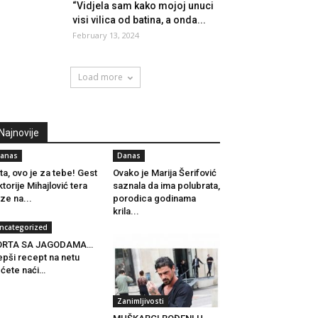
“Vidjela sam kako mojoj unuci
visi vilica od batina, a onda...
February 13, 2024
Load more
Najnovije
anas
Danas
ta, ovo je za tebe! Gest
Ovako je Marija Šerifović
ktorije Mihajlović tera
saznala da ima polubrata,
ze na...
porodica godinama
krila...
ncategorized
ORTA SA JAGODAMA…
epši recept na netu
ćete naći…
Zanimljivosti