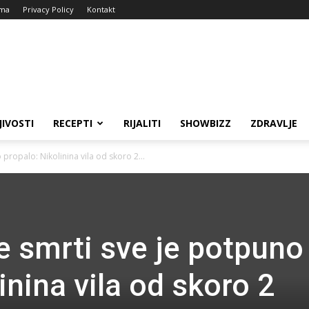
ma
Privacy Policy
Kontakt
JIVOSTI
RECEPTI
RIJALITI
SHOWBIZZ
ZDRAVLJE
propalo: Nikolinina vila od skoro 2...
e smrti sve je potpuno
inina vila od skoro 2