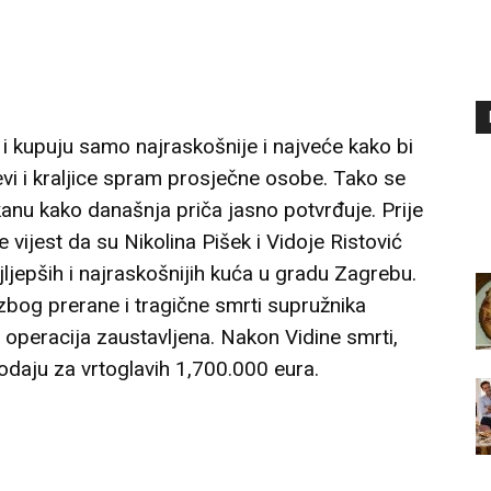
e i kupuju samo najraskošnije i najveće kako bi
jevi i kraljice spram prosječne osobe. Tako se
nu kako današnja priča jasno potvrđuje. Prije
 vijest da su Nikolina Pišek i Vidoje Ristović
jljepših i najraskošnijih kuća u gradu Zagrebu.
 zbog prerane i tragične smrti supružnika
a operacija zaustavljena. Nakon Vidine smrti,
rodaju za vrtoglavih 1,700.000 eura.