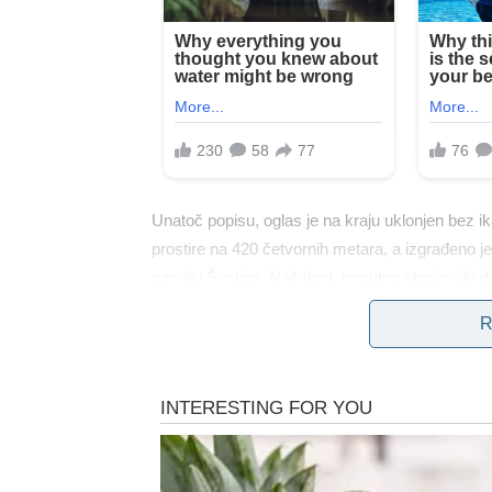
Unatoč popisu, oglas je na kraju uklonjen bez i
prostire na 420 četvornih metara, a izgrađeno 
naselju Šestine. Nažalost, trenutno stanje vile d
rezidencija je nenastanjena i ostavljena u potpu
R
Imanju nedostaje ograda i preplavljeno je raslin
neuređena, nema tko održavati. Sa stražnje str
nedostatku stanovnika. Unutar tehnološki napredn