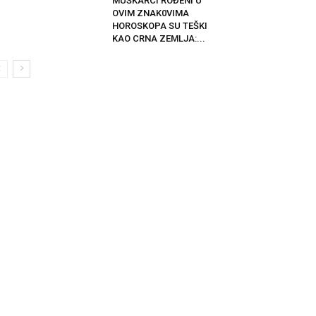
MUŠKARCI ROĐENI U
OVIM ZNAK0VIMA
HOROSKOPA SU TEŠKI
KAO CRNA ZEMLJA:...