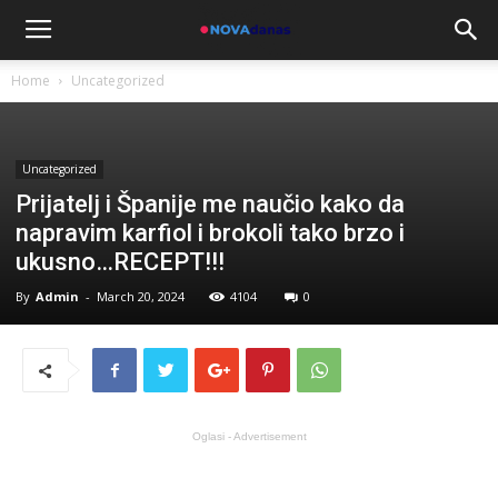
Home
Uncategorized
Uncategorized
Prijatelj i Španije me naučio kako da
napravim karfiol i brokoli tako brzo i
ukusno…RECEPT!!!
By
Admin
-
March 20, 2024
4104
0
Oglasi - Advertisement