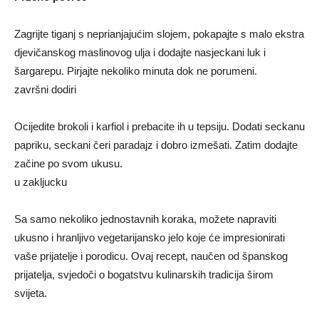
Zagrijte tiganj s neprianjajućim slojem, pokapajte s malo ekstra
djevičanskog maslinovog ulja i dodajte nasjeckani luk i
šargarepu. Pirjajte nekoliko minuta dok ne porumeni.
završni dodiri
Ocijedite brokoli i karfiol i prebacite ih u tepsiju. Dodati seckanu
papriku, seckani čeri paradajz i dobro izmešati. Zatim dodajte
začine po svom ukusu.
u zakljucku
Sa samo nekoliko jednostavnih koraka, možete napraviti
ukusno i hranljivo vegetarijansko jelo koje će impresionirati
vaše prijatelje i porodicu. Ovaj recept, naučen od španskog
prijatelja, svjedoči o bogatstvu kulinarskih tradicija širom
svijeta.