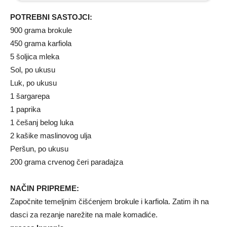
POTREBNI SASTOJCI:
900 grama brokule
450 grama karfiola
5 šoljica mleka
Sol, po ukusu
Luk, po ukusu
1 šargarepa
1 paprika
1 češanj belog luka
2 kašike maslinovog ulja
Peršun, po ukusu
200 grama crvenog čeri paradajza
NAČIN PRIPREME:
Započnite temeljnim čišćenjem brokule i karfiola. Zatim ih na
dasci za rezanje narežite na male komadiće.