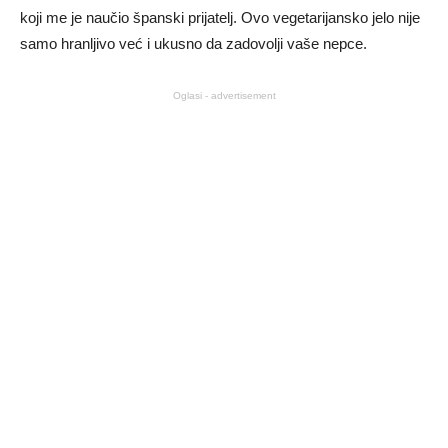
koji me je naučio španski prijatelj. Ovo vegetarijansko jelo nije
samo hranljivo već i ukusno da zadovolji vaše nepce.
Oglasi - advertisement