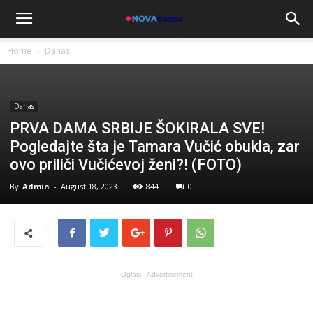
Home
Danas
Danas
PRVA DAMA SRBIJE ŠOKIRALA SVE!
Pogledajte šta je Tamara Vučić obukla, zar
ovo priliči Vučićevoj ženi?! (FOTO)
By
Admin
-
August 18, 2023
844
0
Oglasi - Advertisement