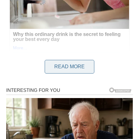
READ MORE
Bez obzira na osobna mišljenja, nepobitna je istina da ovaj
čovjek ima talenta za medijski menadžment i prisutnost u
svim sferama. Nedavno je privukao pozornost svojim
kreativnim, ali pomalo šašavim videima, u kojima iskače iz
hladnjaka kako bi nagovorio ljude da glasaju za njega. Iako je
ova reklama bezbrižna, čini se da je učinkovita. Kao i obitelj
svakog političara, i njegova je obitelj često na meti medijske i
javne pozornosti, pa se nastoje držati po strani. Vučićeva