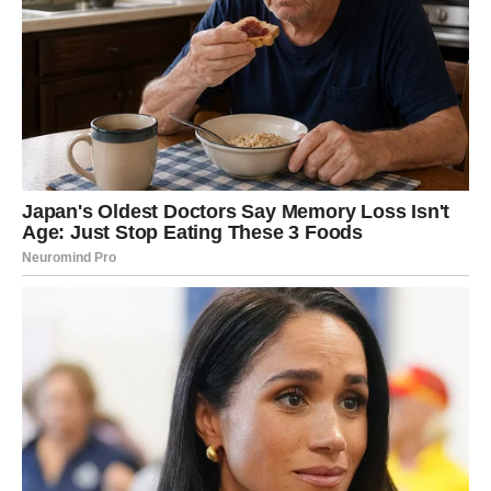
sadašnja supruga Tamara Vučić također je poznata javnosti
građanima, no javne nastupe radije izbjegava.
Uz punu svijest o negativnom ispitivanju koje dolazi s
profesijom njezina supruga, ona se svjesno trudi distancirati od
nje. Trenutno je zaposlena kao savjetnica u Ministarstvu i
aktivno sudjeluje u inicijativama za pomoć marginaliziranim
populacijama. Ona preferira izbjegavati pojavljivanje u
programima ili vijestima koje se odnose na njezina supruga.
Nadaleko je poznata po svojoj elegantnoj i ekstravagantnoj
odjeći koja odaje dojam sofisticiranosti i profinjenosti. Ipak,
mnoge je iznenadilo kada su je ugledali odjevenu u ležernu