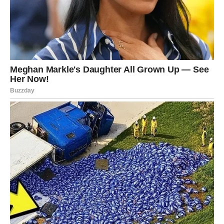
kombinaciju traperica i sakoa. Možete sami procijeniti je li ova
odjeća pristajala i u skladu s njezinim uobičajenim stilom
prema slici ispod. Inače Tamara je aktivna na Instagramu i
tamo često objavljuje svoje fotke.