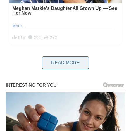
Slušajte svoje crijevo: Intuicija igra važnu ulogu u
prepoznavanju zlonamjernih namjera kod drugih. Ako u
READ MORE
prisustvu nekoga osjećate nelagodu, nelagodu ili neku vrstu
negativne emocije, to može biti znak da nešto nije u redu.
Posmatrajte njihovo ponašanje: ponašanje može otkriti mnogo
o karakteru osobe. Ako primijetite ponavljajuće manipulativno,
agresivno ili štetno ponašanje, to bi mogao biti znak da postoji
nešto zlo u njihovom srcu.
Razgovarajte s drugima: Ponekad drugi ljudi mogu primijetiti