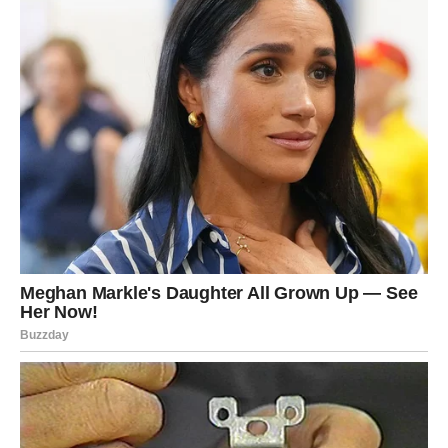
Razmislite o njihovoj prošlosti: istorija neke osobe može otkriti
mnogo o njenom ponašanju. Ako se osoba često ponavlja u
negativnim situacijama ili ima burnu prošlost punu sukoba i
problema, to može biti znak zle namjere.
Postavite granice: Ako prepoznajete zlo u osobi, važno je
postaviti granice kako biste zaštitili svoje emocionalno
zdravlje. Ne dozvolite da vas zlonamjerni ljudi iskoriste ili
povrijede.
Vrijedi napomenuti da prepoznavanje zla u drugima može biti
izazovan proces i nije uvijek lako odvojiti crte ličnosti od
privremenih negativnih emocija ili lošeg ponašanja. Stoga je
važno zadržati otvoren i fleksibilan um i potražiti stručnu
pomoć ako osjećate da vas neko emocionalno iscrpljuje ili
povređuje. Slušajte svoju intuiciju i uvijek stavite sebe na prvo