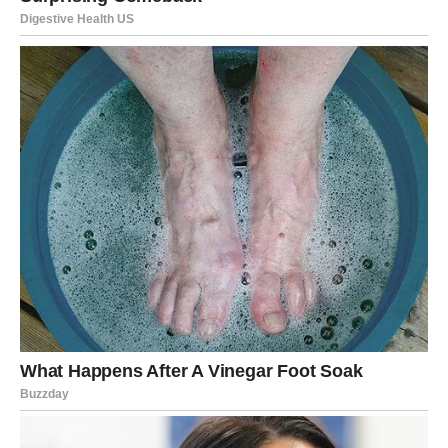
Prepoznajte laži i manipulaciju: Zlonamjerni ljudi često koriste
laži i manipulaciju kako bi postigli svoje ciljeve. Pazite na
znakove prevare i ne dozvolite da vas zavaraju.
Analizirajte njihove odnose s drugima: način na koji se osoba
odnosi prema drugima, posebno onima u ranjivim situacijama,
može otkriti mnogo o njenom karakteru. Ako osoba nema
empatiju i poštovanje prema drugima, to može biti znak zla.