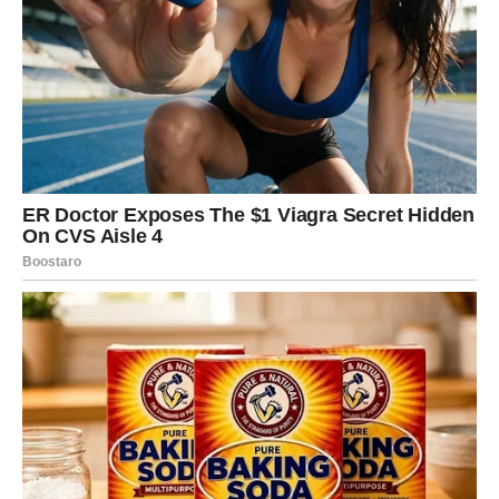
stvari koje mi ne primjećujemo. Razgovarajte sa prijateljem ili
članom porodice od poverenja o tome šta osećate prema
nekome da biste dobili objektivnu perspektivu.
Obratite posebnu pažnju na njihove reakcije: kako osoba
reagira na uspjeh i sreću drugih može otkriti mnogo o njenom