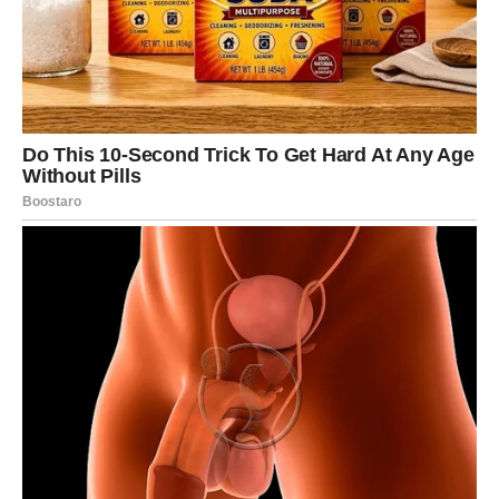
karakteru. Zlonamjerni ljudi često zavide i negativno reagiraju
na uspjeh drugih.
Pazite na nedosljednost: Ako se osoba često predomišlja, ili
kaže jedno, a radi drugo, to može ukazivati ​​na licemjerje i
nedosljednost, što može biti znak unutrašnjeg zla.
Analizirajte njihove motive: Pokušajte razumjeti motive i
namjere osobe. Ako primijetite da njeni postupci često imaju za
cilj da naškode drugima ili steknu ličnu korist bez obzira na
posljedice, to može biti znak da ima zlu namjeru.