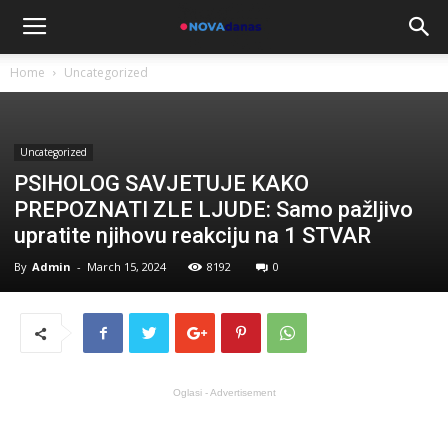
Home
Uncategorized
Uncategorized
PSIHOLOG SAVJETUJE KAKO
PREPOZNATI ZLE LJUDE: Samo pažljivo
upratite njihovu reakciju na 1 STVAR
By
Admin
-
March 15, 2024
8192
0
Oglasi - Advertisement