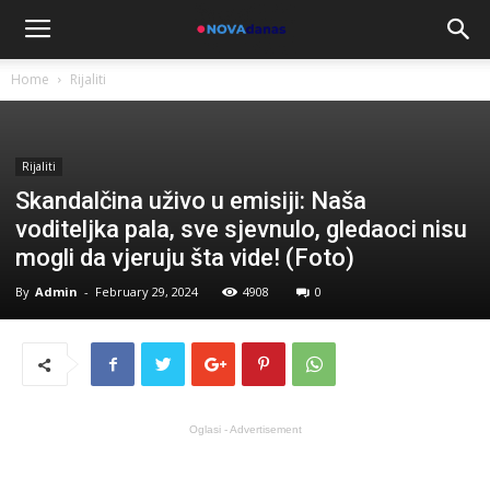
Home
Rijaliti
Rijaliti
Skandalčina uživo u emisiji: Naša
voditeljka pala, sve sjevnulo, gledaoci nisu
mogli da vjeruju šta vide! (Foto)
By
Admin
-
February 29, 2024
4908
0
Oglasi - Advertisement