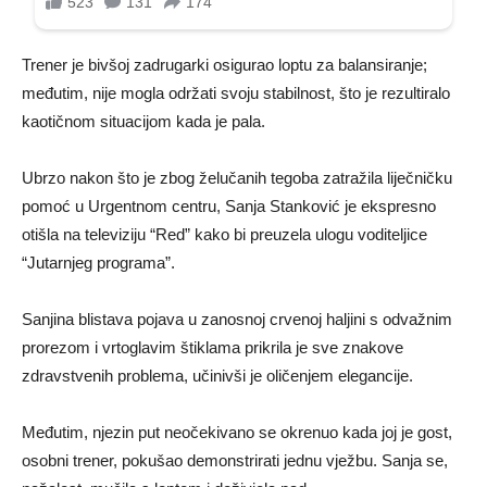
Trener je bivšoj zadrugarki osigurao loptu za balansiranje;
međutim, nije mogla održati svoju stabilnost, što je rezultiralo
kaotičnom situacijom kada je pala.
Ubrzo nakon što je zbog želučanih tegoba zatražila liječničku
pomoć u Urgentnom centru, Sanja Stanković je ekspresno
otišla na televiziju “Red” kako bi preuzela ulogu voditeljice
“Jutarnjeg programa”.
Sanjina blistava pojava u zanosnoj crvenoj haljini s odvažnim
prorezom i vrtoglavim štiklama prikrila je sve znakove
zdravstvenih problema, učinivši je oličenjem elegancije.
Međutim, njezin put neočekivano se okrenuo kada joj je gost,
osobni trener, pokušao demonstrirati jednu vježbu. Sanja se,