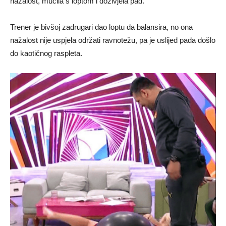
nažalost, mučila s loptom i doživjela pad.
Trener je bivšoj zadrugari dao loptu da balansira, no ona
nažalost nije uspjela održati ravnotežu, pa je uslijed pada došlo
do kaotičnog raspleta.