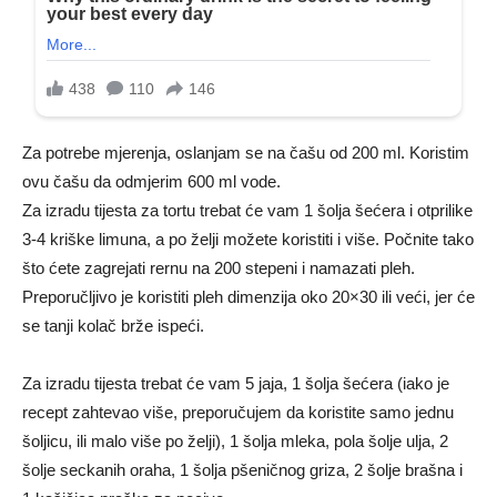
Za potrebe mjerenja, oslanjam se na čašu od 200 ml. Koristim
ovu čašu da odmjerim 600 ml vode.
Za izradu tijesta za tortu trebat će vam 1 šolja šećera i otprilike
3-4 kriške limuna, a po želji možete koristiti i više. Počnite tako
što ćete zagrejati rernu na 200 stepeni i namazati pleh.
Preporučljivo je koristiti pleh dimenzija oko 20×30 ili veći, jer će
se tanji kolač brže ispeći.
Za izradu tijesta trebat će vam 5 jaja, 1 šolja šećera (iako je
recept zahtevao više, preporučujem da koristite samo jednu
šoljicu, ili malo više po želji), 1 šolja mleka, pola šolje ulja, 2
šolje seckanih oraha, 1 šolja pšeničnog griza, 2 šolje brašna i