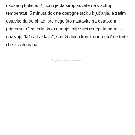
ukusnog kolača. Ključno je da sirup kuvate na visokoj
temperaturi 5 minuta dok ne dostigne tačku ključanja, a zatim
ostavite da se ohladi pre nego što nastavite sa ostatkom
pripreme. Ova torta, koju u mojoj bilježnici recepata od milja
nazivaju “lažna baklava”, sadrži divnu kombinaciju sočne torte
i hrskavih oraha.
Oglasi - advertisement