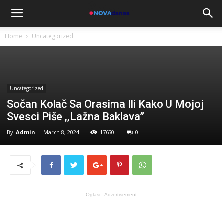
Home
Uncategorized
Uncategorized
Sočan Kolač Sa Orasima Ili Kako U Mojoj
Svesci Piše ,,Lažna Baklava”
By
Admin
-
March 8, 2024
17670
0
Oglasi - Advertisement