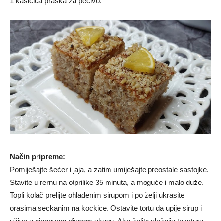
1 kašičica praška za pecivo.
Način pripreme:
Pomiješajte šećer i jaja, a zatim umiješajte preostale sastojke.
Stavite u rernu na otprilike 35 minuta, a moguće i malo duže.
Topli kolač prelijte ohlađenim sirupom i po želji ukrasite
orasima seckanim na kockice. Ostavite tortu da upije sirup i
uživa u njegovom divnom ukusu. Ako želite vlažniju teksturu,