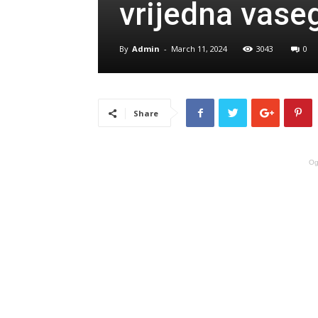
vrijedna vase
By
Admin
-
March 11, 2024
3043
0
Share
Og