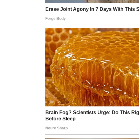
Sada namastite dno kalupa od 26 mm i na dno ra
Dva bjelanjka plus 70 grama šećera u čvrst snij
Na vrh rasporedite polovinu (60 g) narezanih b
Stavite pleh u rernu i pecite podlogu oko 1 minu
Sada ga izvadite iz kalupa i stavite podlogu na
Zatim napravite drugu podlogu na isti način kao i
FIL:
Na podlogu rasporedite vrećicu kreme za učvršći
Zatim pomiješajte kiselu pavlaku sa mlijekom i 
Ako je krema pregusta, dodajte još malo mlijek
Sada premažite smjesu kreme od vanile preko 
Sada umutite kremu sa vanilin šećerom i pavl
vanilije
Zatim ga postavite na drugi sprat.