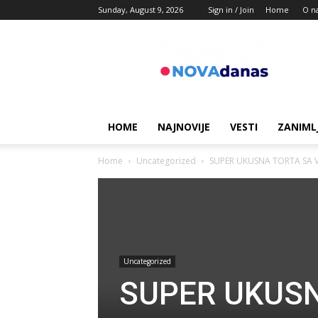
Sunday, August 9, 2026
Sign in / Join
Home
O n
Novadanas
HOME
NAJNOVIJE
VESTI
ZANIML
Home
Uncategorized
SUPER UKUSNA TORTA SA V
Uncategorized
SUPER UKUS