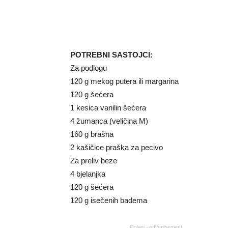
POTREBNI SASTOJCI:
Za podlogu
120 g mekog putera ili margarina
120 g šećera
1 kesica vanilin šećera
4 žumanca (veličina M)
160 g brašna
2 kašičice praška za pecivo
Za preliv beze
4 bjelanjka
120 g šećera
120 g isečenih badema
Oglasi - advertisement