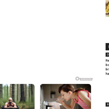
D
Re
bo
br
ha
R