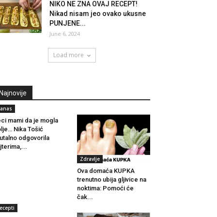
NIKO NE ZNA OVAJ RECEPT!
Nikad nisam jeo ovako ukusne
PUNJENE...
June 6, 2024
Load more
Najnovije
anas
ci mami da je mogla
lje… Nika Tošić
utalno odgovorila
jterima,...
Zdravlje
Ova domaća KUPKA
trenutno ubija gljivice na
noktima: Pomoći će
čak...
ecepti