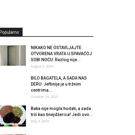
Popularno
NIKAKO NE OSTAVLJAJTE
OTVORENA VRATA U SPAVAĆOJ
SOBI NOĆU: Razlog nije...
August 6, 2024
BILO BAGATELA, A SADA NAS
DERU: Jeftinije je u tržnim
centrima...
October 24, 2023
Baka nije mogla hodati, a sada
trči kao tinejdžerica! Jedi ovo...
May 9, 2026