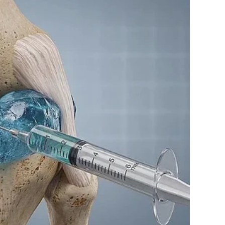
m dok ne postane pjenasto.
iniju, a dva bjelanjka u dvije male činije
tera i šećera.
 pospite kremom i dobro promiješajte