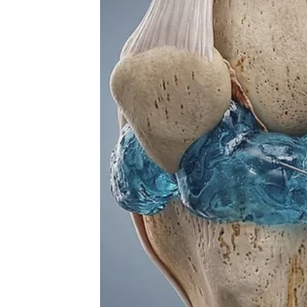
NAČIN PRIPREME:
Prvo ocijedite višnje
Priprema mješovite matrice
Prvo umutite meki puter ili margarin sa šećero
Zatim razdvojite jaja i stavite žumanca u manju č
Sada postepeno dodajte žumanca u mešavinu pu
Zatim umiješajte brašno sa praškom za pecivo,