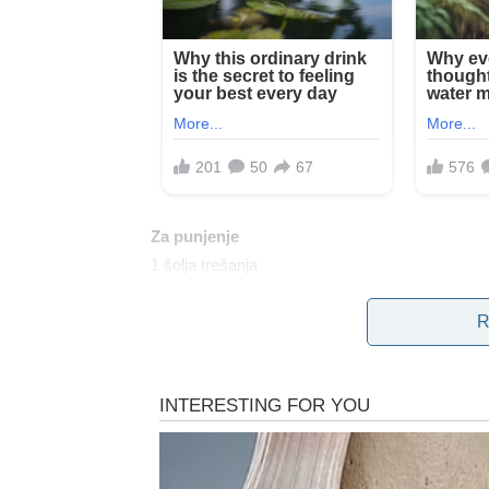
Za punjenje
1 šolja trešanja
1 pakovanje kreme za učvršćivanje
R
3 šolje pavlake
2 vrećice Dr. Oetker Paradise krema od vanilije
120 ml mlijeka
2 šolje kreme
2 kesice vanilin šećera
2 kesice kreme za učvršćivanje