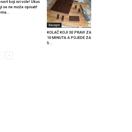
sert koji svi vole! Ukus
ji se ne može opisati!
ma...
Recepti
KOLAČ KOJI SE PRAVI ZA
10 MINUTA A POJEDE ZA
5...