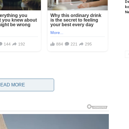
De
ko
Ne
EAD MORE