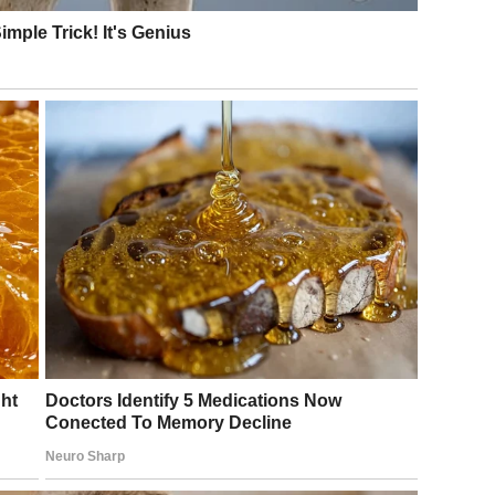
sporedite polovinu tijesta. beat
eg i premazati po podlozi
adema. stavi
t. 160 stepeni (vrući vazduh) 30-35 minuta
 rešetku obloženu papirom za pečenje da se ohladi.
 prvu i ostavite da se i ona ohladi
vanje i na vrh stavite ocijeđene višnje.
rajskim vrhnjem.
a
višanja
akom da se krema stisne i premažite kremom i kremom od