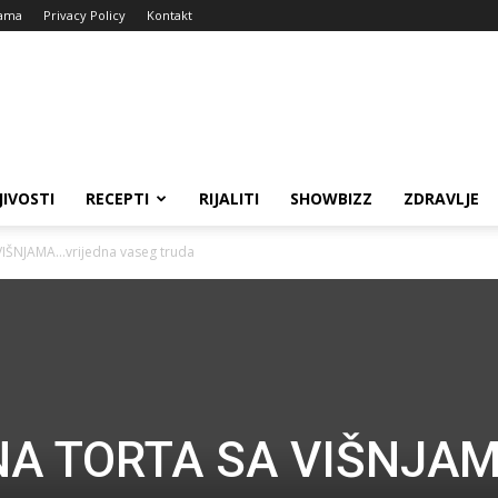
ama
Privacy Policy
Kontakt
JIVOSTI
RECEPTI
RIJALITI
SHOWBIZZ
ZDRAVLJE
IŠNJAMA…vrijedna vaseg truda
NA TORTA SA VIŠNJA