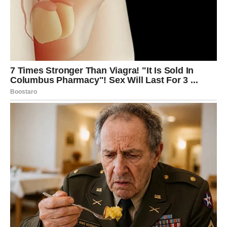
puterom.
Pecite kolač u prethodno zagrejanoj rerni dok ne porumeni i
čačkalica ubodena u sredinu ne izađe čista. Tačna vremena i
temperature mogu se razlikovati ovisno o vašoj pećnici, stoga
slijedite standardne smjernice za pečenje kolača
Dok se kolač peče pripremite kremu tako što ćete 300 g kisele
pavlake, 70 g šećera, 1 kašičicu limunovog soka i 70 g brašna
izmešati dok ne postane glatka.
Kada se kolač ohladi, prerežite ga vodoravno na dva sloja.
Puter kremu ravnomjerno premažite između slojeva torte i na
vrh torte.
Po kremi pospite kokosove strugotine.
Otopiti bijelu čokoladu i preliti preko torte za ukrašavanje.