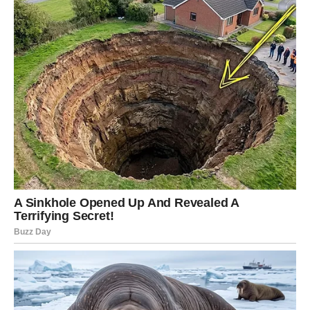
Po vrhu pospite šećerom u prahu za dodatnu notu.
Narežite, poslužite i uživajte u ukusnoj torti sa anđeoskom
hranom!