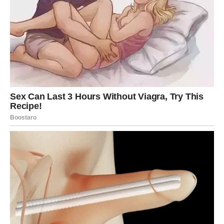
Umutiti žumanca sa 150 g šećera i 5 g vanilin šećera dok
smjesa ne postane pjenasta i svijetle boje.
Postepeno dodavati 20 g brašna i mešati dok se dobro ne
sjedini.
U drugoj posudi umutite bjelanjke dok se ne formiraju čvrsti
snijeg.
Umućene bjelanjke lagano umiješati u smjesu od žumanaca.
Smesu sipati u kalup za tortu prečnika 20 cm i namazati