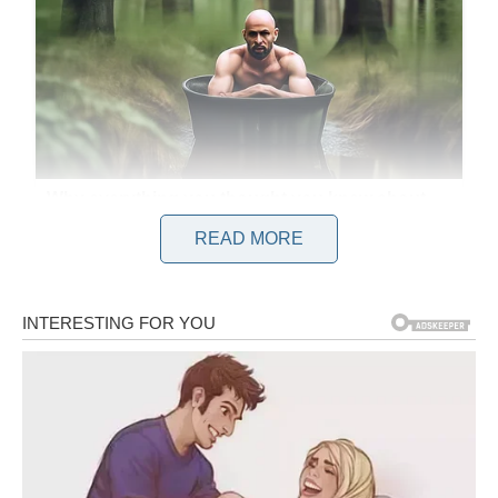
READ MORE
Priprema torte:
Zagrijte rernu na temperaturu prikladnu za pečenje kolača.
Odvojite žumanca od belanaca.