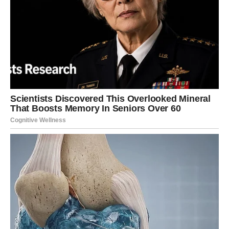
izbjegavaju pucanje. Kuvajte ih na laganoj vatri desetak
minuta.
Predstavlja savršenu boju
Postoje različite tehnike slikanja i od njih zavisi uspjeh
ekstrakcije boje. Najčešći i najlakši način za farbanje je
korištenje boja iz vrećice. Međutim, često se dešava da boja
nije tako intenzivna kao što ste očekivali. Da biste bili sigurni
da boja na jajima dobro funkcionira, morat ćete napuniti više
vrećica s manje vode.