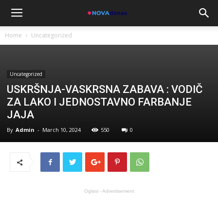
Home
Uncategorized
Uncategorized
USKRŠNJA-VASKRSNA ZABAVA : VODIČ
ZA LAKO I JEDNOSTAVNO FARBANJE
JAJA
By
Admin
-
March 10, 2024
550
0
Oglasi - Advertisement