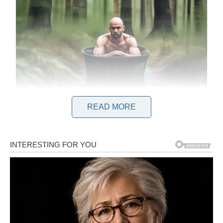
READ MORE
Što se tiče samog kuvanja, jaja na sobnoj temperaturi (nikada
ne stavljajte u frižider pre kuvanja) stavite u prethodno
posoljenu vodu i dodajte dve kašike sirćeta. Jaja uvijek
stavljajte u hladnu vodu da se postepeno zagrijavaju i