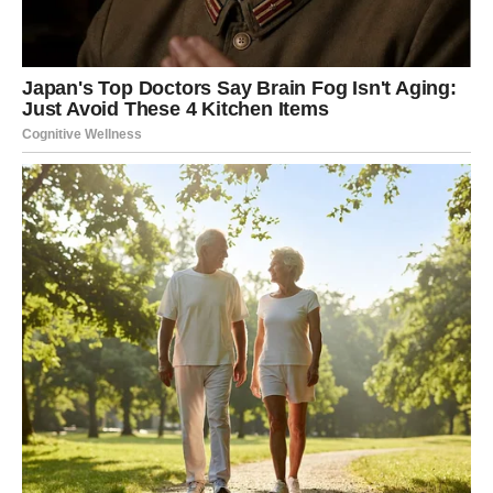
Osim toga, što više prirodnih sastojaka dodate u vodu, to će
slikanje biti uspješnije. Za crvenu možete koristiti cveklu ili
koren cikorije, za zelenu možete koristiti listove spanaća ili
koprive, ljubičasta se dobija iz cvetova zumbula ili ljubičice,
dok je savršena smeđa potrebna šolja crne kafe.
Sijalica
Sve što vam treba su najlonske čarape, ljuske luka i začinsko
bilje za zabijanje jaja. Procedura je vrlo jednostavna. Ako
nemate kolekciju ljuski luka za potrebe Velikog petka, luk
uvijek možete kupiti na obližnjoj pijaci. Kako biste što
preciznije zalijepili biljku za jaje, možete je prethodno malo
navlažiti vodom.