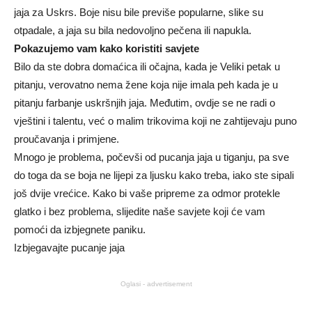
jaja za Uskrs. Boje nisu bile previše popularne, slike su
otpadale, a jaja su bila nedovoljno pečena ili napukla.
Pokazujemo vam kako koristiti savjete
Bilo da ste dobra domaćica ili očajna, kada je Veliki petak u
pitanju, verovatno nema žene koja nije imala peh kada je u
pitanju farbanje uskršnjih jaja. Međutim, ovdje se ne radi o
vještini i talentu, već o malim trikovima koji ne zahtijevaju puno
proučavanja i primjene.
Mnogo je problema, počevši od pucanja jaja u tiganju, pa sve
do toga da se boja ne lijepi za ljusku kako treba, iako ste sipali
još dvije vrećice. Kako bi vaše pripreme za odmor protekle
glatko i bez problema, slijedite naše savjete koji će vam
pomoći da izbjegnete paniku.
Izbjegavajte pucanje jaja
Oglasi - advertisement