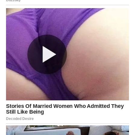
Naravno, što više sijalica stavite, to će boja biti intenzivnija.
Ako se odlučite za ovu tehniku, vrijeme je da svoju djevojčicu
pošaljete na obližnju livadu da ubere začinsko bilje za
ukrašavanje jaja.