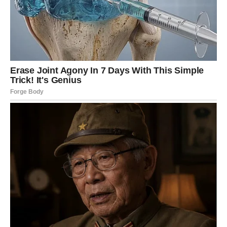
Također, ono što možda ne znate je da ne morate uopće
rastvarati praškasti premaz u vodi. Uz vrlo malo vode
napravite kremastu smjesu u koju umačite jedno za drugim
ohlađena jaja. Ovaj proces će potrajati duže, ali možete biti
sigurni da će intenzitet boje biti savršen.
prirodna boja
Umjesto korištenja umjetnih boja, mnoge žene biraju tehnike
bojenja koje koriste prirodne boje, baš kao što su to radile naše
prabake. Atraktivne boje dobijaju se iz voća, povrća i cveća, a
što je najvažnije, u vodu u koju su prethodno dodana jaja i boje,
dodaje se kašika sirćeta, kako bi poja bila intenzivnija.