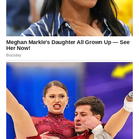
tehnika sa izuzetno zanimljivim rezultatima. Postoji mnogo
načina na koje možete izraziti svoju kreativnost, a jedan od
sjajnih načina da to učinite je kroz tehniku ​​decoupage. Trebat
će vam zabavne salvete, bjelanjci i četke. Najbolje je koristiti
bijela jaja kako bi se slika mogla jasnije vidjeti. Izrežite svoj
omiljeni uzorak iz salvete i stavite sliku na jaja. Nanesite
bjelanjak i ostavite da se osuši do jutra.
Još jedna brza i jednostavna metoda je korištenje folije za
farbanje. Izrežite komad folije, zgužvajte ga, pa ga ponovo
rasklopite. Sipajte akrilnu boju u njega, pazeći da pokrijete
foliju. Stavite jaje unutra i stisnite ga rukama, dovoljno jako da
se boja zalijepi za jaje, ali dovoljno lagano da se ne razbije.
Ovo možete ponoviti nekoliko puta ako želite da dobijete
obojena jaja.
Konačno, vrlo jednostavna i kreativna metoda je nanošenje
boje prstima. Sipajte boju na tanjir, umočite prst i otiskom prsta
ocrtajte jaje. Izgledat će bolje nego što ste zamislili, a proces