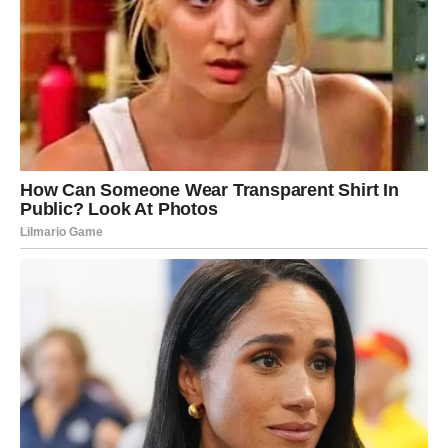
Nakon nanošenja boje, možete koristiti druge tehnike za
ukrašavanje jaja. Sličice, šljokice, gelovi u boji samo su neke
od metoda. Samoljepljive naljepnice nikada nisu najbolje
rješenje jer se u većini slučajeva savijaju i ne lijepe dobro, pa
jaja ne izgledaju savršeno. Međutim, ako imate malo dijete,
ova aktivnost će vam biti toliko zabavna da nećete ni
razmišljati o nesavršenostima jajeta.
Zabavan način ukrašavanja, iako je vrlo brz i lak, je takozvani
uzorak “dress up egg”. Stavite plastičnu foliju preko jaja i
kašikom stavite jaja u vrelu vodu. Plastika se sama savija i u
tren oka imate dotjerano jaje sa vrlo zanimljivim uzorkom.
Također možete koristiti gel, vosak ili tubastu boju za farbanje
raznih uzoraka. Izbor je na vama, samo je pitanje koliko
vremena, energije i kreativnosti imate da uradite ovako nešto.
Brzo, jednostavno i zabavno
Ako želite isprobati nešto novo, evo nekoliko vrlo jednostavnih