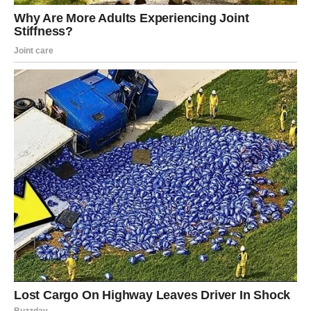
Kada završite, stavite jaja u čarape i zavežite ih tako da trava
ne pada sa jaja. Uradite to sa svakim jajetom posebno, ako ne
želite nikakav uzorak na jajetu možete ga umetnuti direktno u
lukovicu. Kao što smo već spomenuli, jaja prije kuhanja
moraju biti na sobnoj temperaturi, a u vodu se doda kašika
sirćeta i soli. U vodu dodajte luk i pripremljena jaja i kuvajte
desetak minuta.