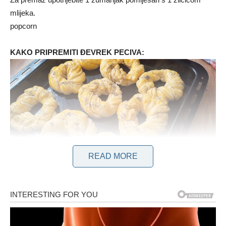
mlijeka.
popcorn
KAKO PRIPREMITI ĐEVREK PECIVA:
READ MORE
Od navedenih sastojaka zamijesite mekano tijesto koje se ne
lijepi za ruke tijekom miješenja. Nakon pripreme, pokrijte tijesto
i ostavite da prođe pravilnu fermentaciju. Nakon što je tijesto
dovoljno naraslo, izbacite zrak, podijelite ga na 10 jednakih