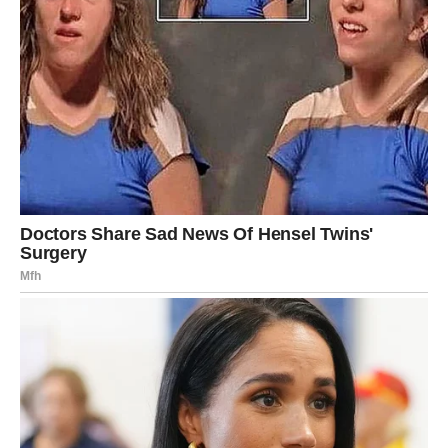
Pripremljene kiflice redati u pleh obložen masnim papirom.
Kiflice pokriti i ostaviti da odstoje oko 15 minuta da kvasac
nadođe.
Za kraj premažite žumanjkom, zatim pospite makom i stavite
peći u prethodno zagrijanu pećnicu na 190 stupnjeva dok ne
poprime zlatnosmeđu nijansu. Oni koji budu kušali ovo jelo
sigurno će uživati!
BONUS RECEPT: