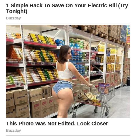
Započnite dan slatkim i jednostavnim izborom za doručak –
ovim brzim palačinkama od jabuka. U samo 5 minuta možete
pripremiti hranjiv i ukusan obrok koji će uljepšati vaš naporan
dan.
Kombinacija naribane jabuke i jogurta daje palačinke koje su
izuzetno vlažne i bogatog okusa.