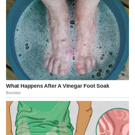
jajetom. Umiješajte jogurt u smjesu i dobro miješajte dok ne
dobijete glatku konzistenciju.
Pomiješajte suhe komponente.
U drugoj zdjeli pomiješajte brašno i prašak za pecivo.
Postupno dodajte suhe sastojke u mokru smjesu, pazeći da
su dobro izmiješani.