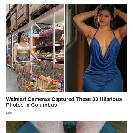
Potrebni sastojci su sljedeći:
Za izvođenje ovog recepta potrebni su vam sljedeći sastojci:
jedna jabuka, jedno jaje, dvije žlice šećera, prstohvat soli, 150
grama jogurta (otprilike 5,23 unce ili dvije trećine šalice), 140
grama brašna (oko 4,93 unce ili dvije trećine šalice plus
dodatna četvrtina šalice) i pola žličica praška za pecivo.
instructions:
Upute za pripremu palačinki s jabukama:
1. Pripremite jabuku:
Narežite jabuku i ostavite je sa strane. Pomiješajte tekuće
komponente:
U posudi pomiješajte šećer i malu količinu soli s umućenim