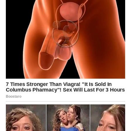
dijelova i svaki dio oblikujte u valjak.
U ovoj fazi stavite otprilike jednu žličicu maslaca na svaki
komad tijesta, zatim ih još jednom pokrijte i ostavite da odstoje
otprilike 10 minuta. Ovo vrijeme odmora olakšava otvaranje
tijesta bez napora.
Nakon što istekne predviđeno vrijeme, svaki dio tijesta nježno
spljoštite rukama, kao što je prikazano u videu, zatim ga još
jednom preklopite i ostavite sa strane. Nakon što su svi dijelovi
pripremljeni na ovaj način, rastegnite ih lagano pritiskajući
rukama, a zatim spojite krajeve okrećući tijesto oko sebe.