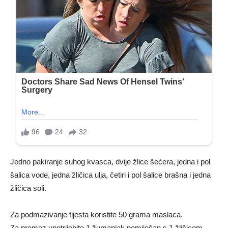
Jedno pakiranje suhog kvasca, dvije žlice šećera, jedna i pol
šalica vode, jedna žličica ulja, četiri i pol šalice brašna i jedna
žličica soli.
Za podmazivanje tijesta koristite 50 grama maslaca.
Za premaz upotrijebite 1 žumanjak pomiješan s 1 žličicom