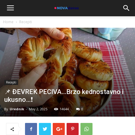
Home
Recepti
Recepti
📌 ĐEVREK PECIVA…Brzo kednostavno i
ukusno…❗
By
Urednik
-
May 2, 2025
14644
0