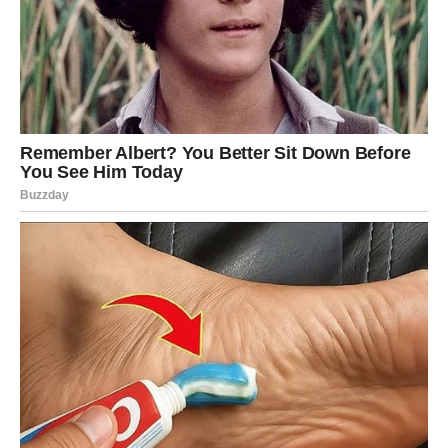
4. Smjernice za savijanje jabuke:
Ravnomjerno rasporedite naribanu jabuku po tijestu, pažljivo
miješajući. 5. Nastavite s pečenjem palačinki.