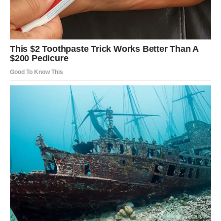
Započnite zagrijavanjem tave koja se ne lijepi na srednjoj vatri,
a zatim nanesite tanak sloj ulja ili maslaca da spriječite
lijepljenje. Nastavite s izlijevanjem tijesta na tavu, oblikujući ga
u ukusne palačinke.
Okrenite hranu i pustite da se kuha oko 2-3 minute sa svake
strane, pazeći da poprimi zlatno smeđu nijansu. 6. Nastavite
serviranjem.
Kako biste u potpunosti osjetili doživljaj, preporučljivo je
palačinke kušati dok su još tople, a okus im poboljšati
dodavanjem željenog sirupa, meda ili nekoliko svježeg voća.