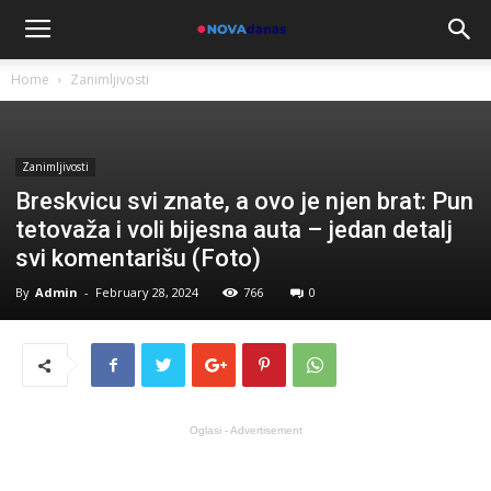
Home
Zanimljivosti
Zanimljivosti
Breskvicu svi znate, a ovo je njen brat: Pun
tetovaža i voli bijesna auta – jedan detalj
svi komentarišu (Foto)
By
Admin
-
February 28, 2024
766
0
Oglasi - Advertisement