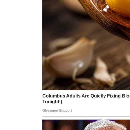
Zatim pripremite tijesto kao što je prikazano u 
strane!
Puno sreće ako ih odlučite isprobati!
BONUS: