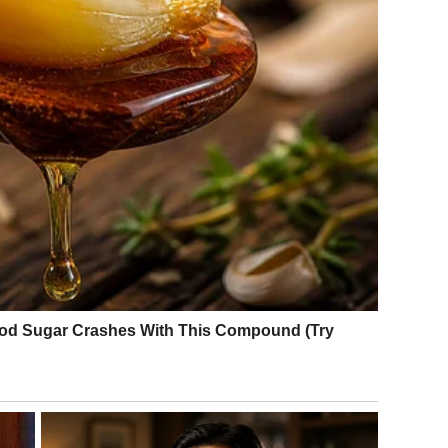
videu i pržite ga na vrućem ulju 2 do 3 minute sa svake