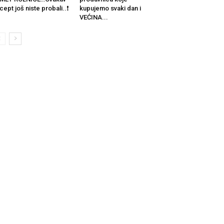
cept još niste probali..❗
kupujemo svaki dan i
VEĆINA...