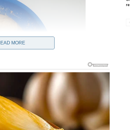
re
EAD MORE
te da se diže 30 do 40 minuta.