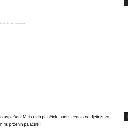
lasi - Advertisement
o uspješan! Miris ovih palačinki budi sjećanja na djetinjstvo,
ris prženih palačinki!