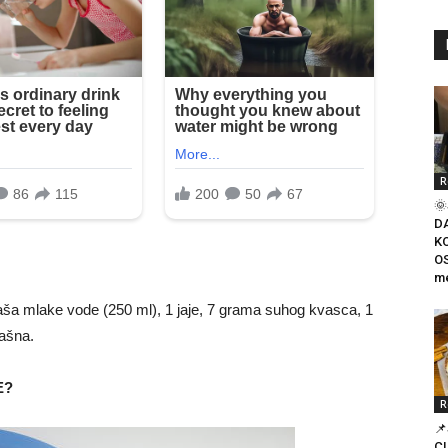
R

D
K
O
me
aša mlake vode (250 ml), 1 jaje, 7 grama suhog kvasca, 1
rašna.
E?
R

C