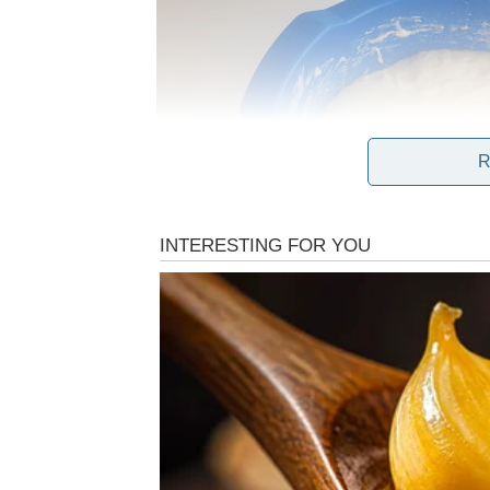
R
Umijesite nježno i podatno tijesto, pa ga ostavi