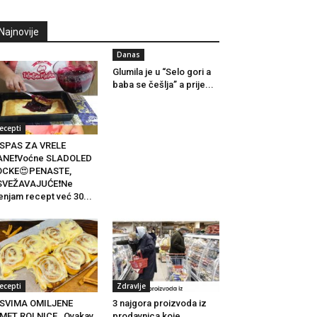
Najnovije
Danas
Glumila je u “Selo gori a
baba se češlja” a prije...
ecepti
SPAS ZA VRELE
ANE❗Voćne SLADOLED
OCKE😍PENASTE,
SVEŽAVAJUĆE❗Ne
njam recept već 30...
ecepti
Zdravlje
SVIMA OMILJENE
3 najgora proizvoda iz
IMET ROLNICE…Ovakav
prodavnica koje