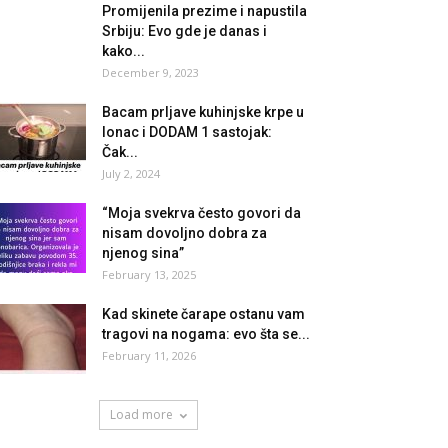
Promijenila prezime i napustila
Srbiju: Evo gde je danas i
kako...
December 9, 2023
Bacam prljave kuhinjske krpe u
lonac i DODAM 1 sastojak:
Čak...
July 2, 2024
“Moja svekrva često govori da
nisam dovoljno dobra za
njenog sina”
February 13, 2025
Kad skinete čarape ostanu vam
tragovi na nogama: evo šta se...
February 11, 2026
Load more