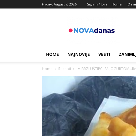
Friday, August 7, 2026
Sign in / Join
Home
O na
Novadanas
HOME
NAJNOVIJE
VESTI
ZANIML
Home
Recepti
📌 BRZI UŠTIPCI SA JOGURTOM…Recep