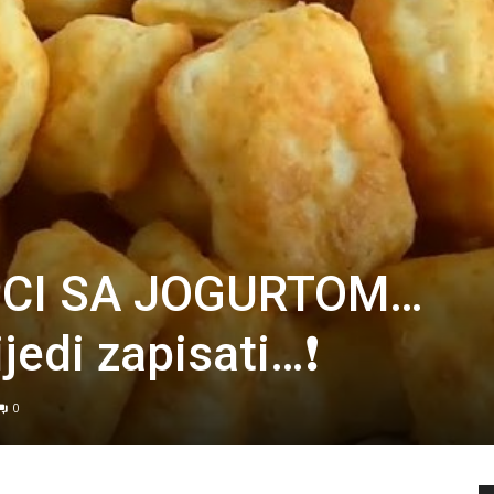
IPCI SA JOGURTOM…
ijedi zapisati…❗
0