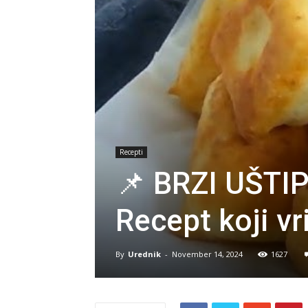
Recepti
📌 BRZI UŠT
Recept koji vr
By
Urednik
-
November 14, 2024
1627