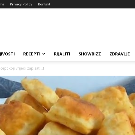
ma
Privacy Policy
Kontakt
JIVOSTI
RECEPTI
RIJALITI
SHOWBIZZ
ZDRAVLJE
t koji vrijedi zapisati…❗