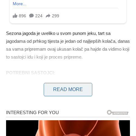
Sezona jagoda je uveliko u svom punom jeku, tart sa
jagodama od prhkog tijesta je jedan od najljepših kolača, danas
sa vama pripremam ovaj ukusan kolač pa hajde da vidimo koji
to sastojci idu i koji je proces pripreme.
POTREBNI SASTOJCI:
Za pripremu tijesta: Za vodu je potrebna mjerna posuda
READ MORE
zapremine 200 ml. Promjer mog poklopca je 27 cm.
Potrebni sastojci uključuju 300 grama brašna (što odgovara 2
šalice i 3 pune žlice), 5 grama praška za pecivo (otprilike 1
puna žličica) i 5 grama vanilina (jedno pakiranje). Dodatno je
potrebno 50 mililitara ulja (oko 5 žlica) i 40 grama šećera u