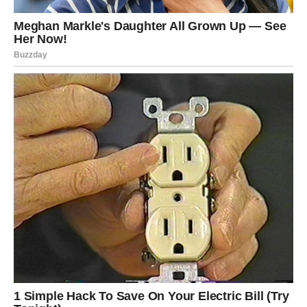
oko 15 minuta.
Tijesto koje ste izvadili iz hladnjaka počnite valjati između
listova papira za pečenje dok ne dobijete okrugli oblik. Nakon
što su rubovi spojeni, tijesto zamotajte u rastezljivu foliju i