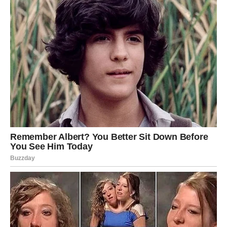
Za pripremu ovog preslatkog recepta za pancerot potrebni
su sljedeći sastojci:
2 decilitra mlijeka, 2 decilitra jogurta, pola
čaše ulja (koristite istu čašu kao i za jogurt), prašak za pecivo
(kako bi tijesto dovoljno naraslo), 600 grama brašna, pola
vrećice kvasca (kako bi tijesto pravilno fermentiralo), jedna
žličica šećera i dvije žličice soli. Za nadjev po želji možete
staviti kečap, salamu, sir, krastavce i origano, uz jaje za
premazivanje.