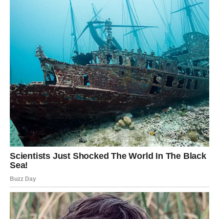
Besprijekorno pripremljeno tijesto, nježne teksture, ostaje
divno i sljedeći dan. Služi kao odličan izbor za doručak ili
međuobrok.