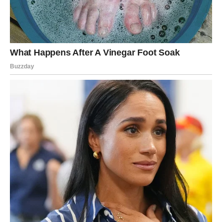
Važno je dodavati brašno postupno, budući da svaka vrsta
brašna ima različite teksture; ako se smjesa čini nedostatnom,
može se dodati mala dodatna količina. Kada se postigne
željena gustoća, pokrijte tijesto i ostavite da odstoji u hladnjaku