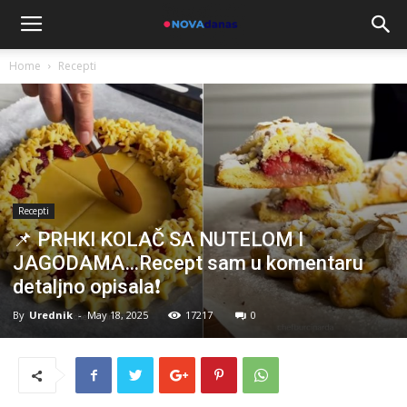
Home
Recepti
Recepti
📌 PRHKI KOLAČ SA NUTELOM I
JAGODAMA…Recept sam u komentaru
detaljno opisala❗
By
Urednik
-
May 18, 2025
17217
0