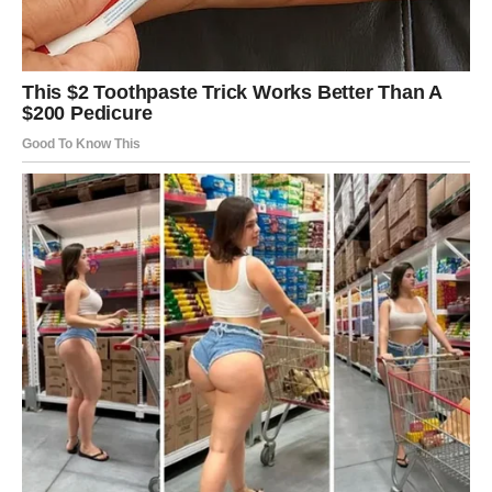
promiješati. Ostavite da se kvasac aktivira.
U prostranoj zdjeli pomiješajte brašno, jogurt, ulje, prašak za
pecivo i sol. Umiješajte aktivirani kvasac i nastavite mijesiti
dok ne dobijete glatko tijesto.
Zamotajte zdjelu i ostavite tijesto da odstoji na toplom dok ne
udvostruči volumen. Nakon toga razvaljajte tijesto na 1 cm
debljine i nastavite s izrezivanjem krugova.
Na svaki okrugli komad tijesta stavite nadjev po želji (na
primjer kečap, salama, sir, krastavci i origano).
Pažljivo preklopite krugove tijesta na pola i čvrsto pritisnite
rubove vilicom kako biste osigurali pravilno brtvljenje.
Pancerote slažite u tepsiju obloženu papirom za pečenje.
Premazati umućenim jajetom i po želji posuti sezamom ili
origanom.
Stavite u prethodno zagrijanu pećnicu na 200°C i pecite dok ne