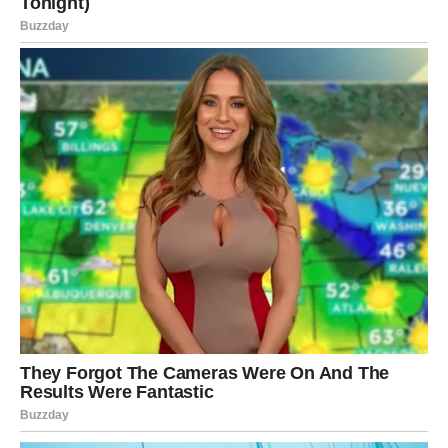
stavite u zamrzivač na otprilike 15 do 20 minuta. Nakon toga
bit će spreman za ribanje kako bi se oblikovali rubovi.
Za početak napravite široko udubljenje u sredini tijesta pomoću
posude. Rubove premazati čokoladom, zatim dodati jagode i
odozgo posuti naribano tijesto. Smjesu oblikujte prema tome,
nanesite bjelanjak i na kraju umiješajte narezane bademe;
međutim, njihovo uključivanje nije obavezno. Pecite u pećnici
zagrijanoj s ventilatorom na 170 stupnjeva oko 15 do 20
minuta.
Nakon što se jelo potpuno ohladi, prije posluživanja možete
preko njega posuti šećer u prahu. Hvala vam puno na vašem
trudu; obavili ste izvrstan posao. Do sljedećeg puta, otići ću.
BONUS RECEPT: