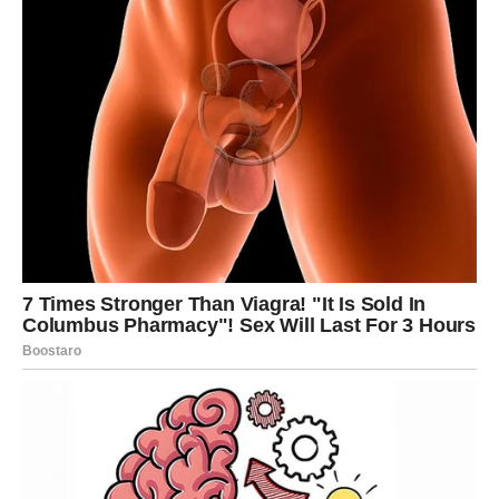
prahu (oko 2 žlice). Neophodno je koristiti 50 grama jogurta
(jedna puna žlica, pazeći da bude čvrst, a ne vodenast kako bi
se tijesto zadržalo pravilno).
Nadalje, potrebno je jedno jaje; preporučljivo je odvojiti mali dio
bjelanjka, iako to može biti teško. Potrebna je samo minimalna
količina bjelanjka, stoga je poželjno ne bacati cijelo jaje. Na
kraju 100 grama maslaca treba biti sobne temperature.
KAKO PRIPREMITI PRHKI KOLAČ OD JAGODE I
NUTELE?
Za pripremu tijesta pomiješajte potrebne sastojke, osim
brašna, i postupno dodajte brašno dok ne dobijete mekano
tijesto.