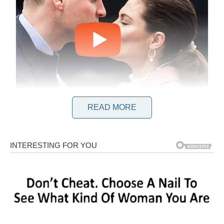
READ MORE
Sloboda i Dragana Mićalović danas su svojim pratiteljima
omogućili da zavire u prošlost njihove obitelji podijelivši
zadivljujuću fotografiju s vjenčanja svojih roditelja. Ovaj čin
dokazuje da je tradicija prisjećanja još uvijek aktualna u