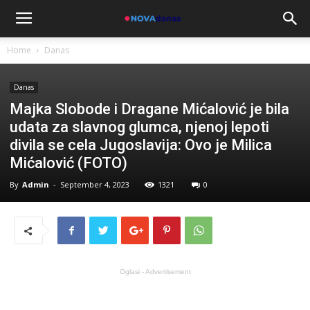
Home
Danas
Danas
Majka Slobode i Dragane Mićalović je bila
udata za slavnog glumca, njenoj lepoti
divila se cela Jugoslavija: Ovo je Milica
Mićalović (FOTO)
By
Admin
-
September 4, 2023
1321
0
Oglasi - Advertisement