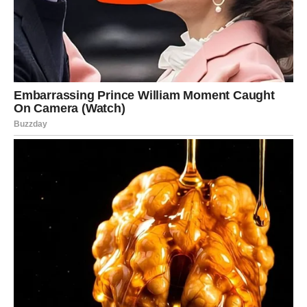
za ranu koja se čini neizlječivom. Glumice i danas najveću
podršku dobivaju od svoje majke koja im je uviejk bila najveći
oslonac u životu. Iako su odrasle žene a Sloboda ima i svoju
porodicu i djecu kod mame uvijek nalaze mir i spokoj .