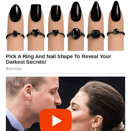
današnjoj kulturi.
Na određeni datum te godine podijeljena je objava koja je
sadržavala jednostavnu, ali moćnu poruku. U njoj je stajalo da
dvije osobe zauvijek pripadaju jedna drugoj – ona njemu, a on
njoj. Ova je poruka bila popraćena dirljivom glazbom i
evokativnim crno-bijelim fotografijama, što je izazvalo val
sentimentalnosti koji je preplavio sve koji su je vidjeli.
Vidljiva je količina tuge koju ti pojedinci nose u sebi. No, u
stanju su zajedno prebroditi izazovna razdoblja i iz njih izaći
još jači, s osmijehom na licu. Ljubazne i utješne riječi koje su
podijelili mnogi njihovi sljedbenici pružile su osjećaj olakšanja