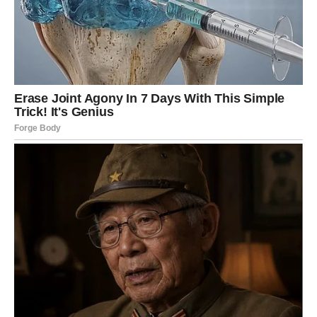
ali nisu uspeli da daju odgovore na ova pitanja.
Kurti je prvobitno izvestio da su pojedinci srpskog porekla u
severnom regionu blokirali put u Banjskoj sa par kamiona.
Vučić je dao saopštenje skoro 12 sati nakon toga. Prema
izjavama oba zvaničnika, kosovska policija je upućena na
uklanjanje barikada, što je rezultiralo sukobom koji je