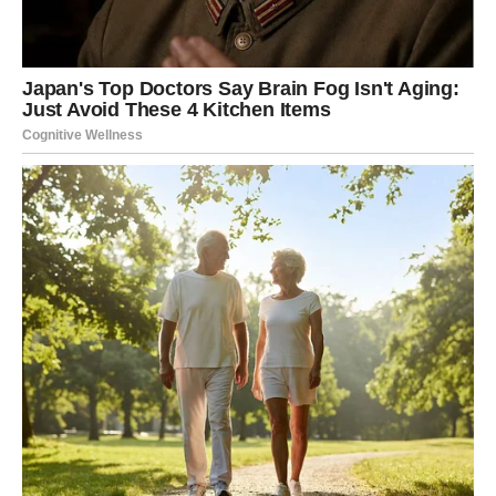
kulminirao smrću policajca Afrena Bunjakua i ranjavanjem još
jednog. Tačno u 8.57 časova zatvorene su administrativne
granice Jarinje i Brnjak, navodi Vučić, a svađa je i dalje trajala.
Prema navodima kosovske policije, pronašli su dodatno oružje
različitih vrsta i veličina, uniforme i logističku opremu,
uključujući teško vojno naoružanje poput mitraljeza, granata,
topova i kalašnjikova. Nejasno je zašto KFOR nije preduzeo
akciju uprkos prisustvu tako teškog naoružanja. Kosovska
policija tvrdi da je budna i spremna da reaguje, ali nije
reagovala uprkos svojoj odgovornosti da održi mir i
bezbednost na severu Kosova. Ostaje nejasno da li je njihova
intervencija mogla da spreči bilo kakve katastrofe, ali je
nedostatak akcije KFOR-a zabrinjavajući. Razlog za njihovo
nedjelovanje će vjerovatno ostati neizvjestan još neko vrijeme.