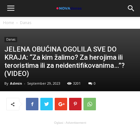
Home
Danas
Danas
JELENA OBUĆINA OGOLILA SVE DO
KRAJA: “Za kim žalimo? Za herojima ili
teroristima ili za neidentifikovanima…”?
(VIDEO)
By
Admin
-
September 29, 2023
3201
0
Oglasi - Advertisement