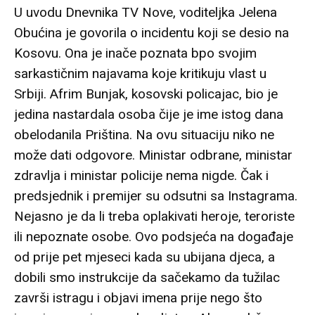
U uvodu Dnevnika TV Nove, voditeljka Jelena
Obućina je govorila o incidentu koji se desio na
Kosovu. Ona je inače poznata bpo svojim
sarkastičnim najavama koje kritikuju vlast u
Srbiji. Afrim Bunjak, kosovski policajac, bio je
jedina nastardala osoba čije je ime istog dana
obelodanila Priština. Na ovu situaciju niko ne
može dati odgovore. Ministar odbrane, ministar
zdravlja i ministar policije nema nigde. Čak i
predsjednik i premijer su odsutni sa Instagrama.
Nejasno je da li treba oplakivati ​​heroje, teroriste
ili nepoznate osobe. Ovo podsjeća na događaje
od prije pet mjeseci kada su ubijana djeca, a
dobili smo instrukcije da sačekamo da tužilac
završi istragu i objavi imena prije nego što