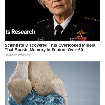
Jelena Obućina je u svojoj izjavi zaokružila uvod u emisiju.
Narod Srbije je ostao u mraku oko oružanog sukoba u
Banjskoj do nedelje uveče u 20.00 časova, kada se
predsednik Vučić konačno osvrnuo na to pitanje. Međutim,
njegov govor je samo pokrenuo nova pitanja za javnost,
ostavljajući nekoliko pitanja neriješenim. Građanima su
potrebni zadovoljavajući odgovori da bi se otkrila istina o
događajima koji su se odigrali u Banjskoj.
Da bismo stekli potpuno razumevanje događaja u Banjskoj,
koji su navodno doveli do smrti četvorice Srba i jednog
kosovskog policajca, neophodno je da istražimo sedam
kritičnih istraga. U nedelju i ponedeljak, Aljbin Kurti, premijer
Kosova, i Aleksandar Vučić, predsednik Srbije, razgovarali su,