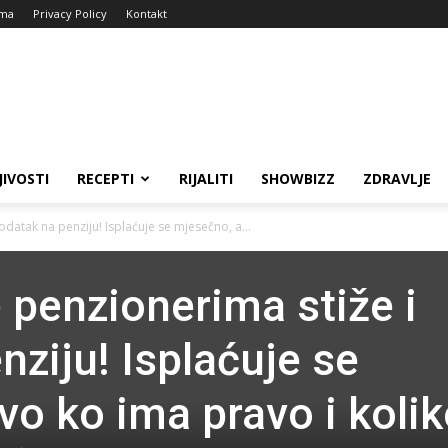
ma
Privacy Policy
Kontakt
JIVOSTI
RECEPTI
RIJALITI
SHOWBIZZ
ZDRAVLJE
datak na penziju! Isplaćuje se mjesečno, a...
 penzionerima stiže i
ziju! Isplaćuje se
vo ko ima pravo i koli