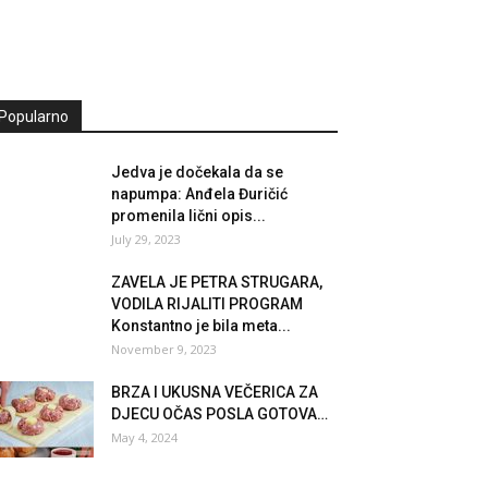
Popularno
Jedva je dočekala da se
napumpa: Anđela Đuričić
promenila lični opis...
July 29, 2023
ZAVELA JE PETRA STRUGARA,
VODILA RIJALITI PROGRAM
Konstantno je bila meta...
November 9, 2023
BRZA I UKUSNA VEČERICA ZA
DJECU OČAS POSLA GOTOVA…
May 4, 2024