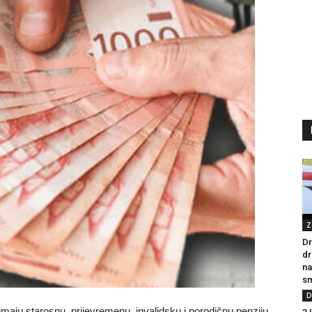
Z
Dr
dr
na
sm
D
maju starosnu, prijevremenu, invalidsku i porodičnu penziju