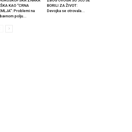
 HOROSKOPSKA ZNAKA
ZBOG OVOGA SU JOJ SE
EŠKA KAO “CRNA
BORILI ZA ŽIVOT:
MLJA”: Problemi na
Devojka se otrovala...
ubavnom polju...