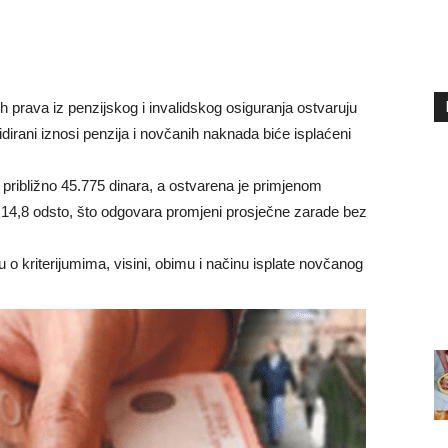
ih prava iz penzijskog i invalidskog osiguranja ostvaruju
irani iznosi penzija i novčanih naknada biće isplaćeni
 približno 45.775 dinara, a ostvarena je primjenom
14,8 odsto, što odgovara promjeni prosječne zarade bez
 o kriterijumima, visini, obimu i načinu isplate novčanog