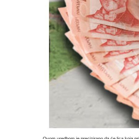
Ovom uredbom je precizirano da će lica koja pri