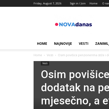
Friday, August 7, 2026
Sign in / Join
Home
O na
Novadanas
HOME
NAJNOVIJE
VESTI
ZANIML
Home
Vesti
Osim povišice penzionerima stiže i do
Vesti
Osim povišice
dodatak na pen
mjesečno, a e