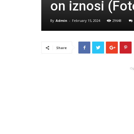
on iznosi (Fot
By
Admin
-
February 15, 2024
29648
Share
Og