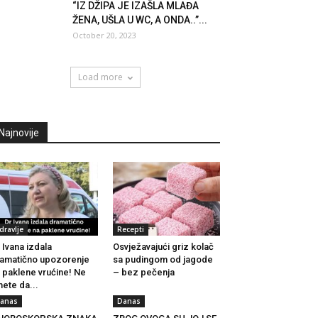
“IZ DŽIPA JE IZAŠLA MLAĐA
ŽENA, UŠLA U WC, A ONDA..”...
October 20, 2023
Load more
Najnovije
dravlje
Recepti
 Ivana izdala
Osvježavajući griz kolač
amatično upozorenje
sa pudingom od jagode
 paklene vrućine! Ne
– bez pečenja
ete da...
anas
Danas